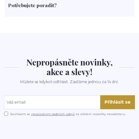
Potřebujete poradit?
rohlíky
grilování
čaj
salát
víno
třešně
dýně
polévka
koupit
kraťák
Nepropásněte novinky,
akce a slevy!
Můžete se kdykoli odhlásit. Zasíláme jednou za 14 dní.
Přihlásit se
Souhlasím se
zpracováním osobních údajů
za účelem rozesílky newsletteru.