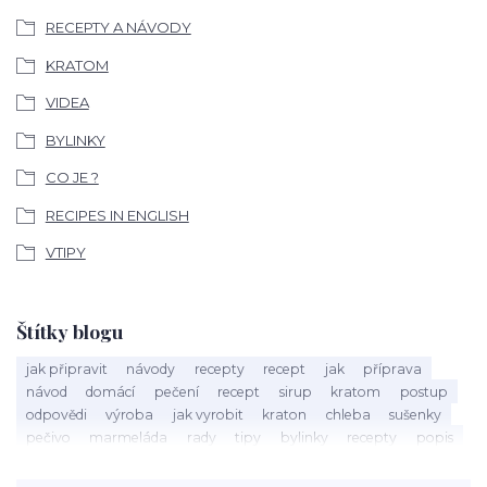
RECEPTY A NÁVODY
KRATOM
VIDEA
BYLINKY
CO JE ?
RECIPES IN ENGLISH
VTIPY
Štítky blogu
jak připravit
návody
recepty
recept
jak
příprava
návod
domácí
pečení
recept
sirup
kratom
postup
odpovědi
výroba
jak vyrobit
kraton
chleba
sušenky
pečivo
marmeláda
rady
tipy
bylinky
recepty
popis
med
účinky
co je
dezert
rostliny
droga
chilli
paprika
byliny
pěstování
marihuana
triky
nápoj