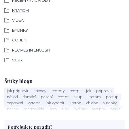
RECEPTY A NÁVODY
KRATOM
VIDEA
BYLINKY
CO JE ?
RECIPES IN ENGLISH
VTIPY
Štítky blogu
jak připravit
návody
recepty
recept
jak
příprava
návod
domácí
pečení
recept
sirup
kratom
postup
odpovědi
výroba
jak vyrobit
kraton
chleba
sušenky
pečivo
marmeláda
rady
tipy
bylinky
recepty
popis
med
účinky
co je
dezert
rostliny
droga
chilli
paprika
byliny
pěstování
marihuana
triky
nápoj
Potřebujete poradit?
rohlíky
grilování
čaj
salát
víno
třešně
dýně