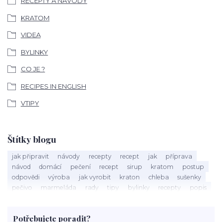
RECEPTY A NÁVODY
KRATOM
VIDEA
BYLINKY
CO JE ?
RECIPES IN ENGLISH
VTIPY
Štítky blogu
jak připravit
návody
recepty
recept
jak
příprava
návod
domácí
pečení
recept
sirup
kratom
postup
odpovědi
výroba
jak vyrobit
kraton
chleba
sušenky
pečivo
marmeláda
rady
tipy
bylinky
recepty
popis
med
účinky
co je
dezert
rostliny
droga
chilli
paprika
byliny
pěstování
marihuana
triky
nápoj
Potřebujete poradit?
rohlíky
grilování
čaj
salát
víno
třešně
dýně