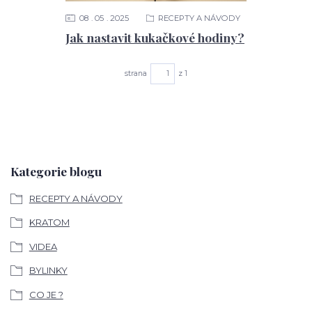
08
05
2025
RECEPTY A NÁVODY
Jak nastavit kukačkové hodiny?
strana
z 1
Kategorie blogu
RECEPTY A NÁVODY
KRATOM
VIDEA
BYLINKY
CO JE ?