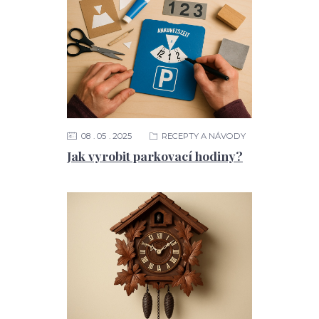
08
05
2025
RECEPTY A NÁVODY
Jak vyrobit parkovací hodiny?