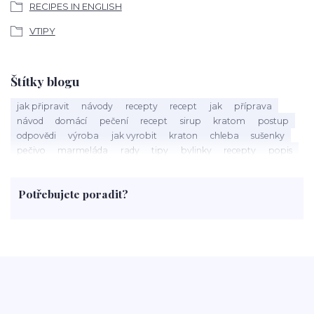
RECIPES IN ENGLISH
VTIPY
Štítky blogu
jak připravit
návody
recepty
recept
jak
příprava
návod
domácí
pečení
recept
sirup
kratom
postup
odpovědi
výroba
jak vyrobit
kraton
chleba
sušenky
pečivo
marmeláda
rady
tipy
bylinky
recepty
popis
med
účinky
co je
dezert
rostliny
droga
chilli
paprika
byliny
pěstování
marihuana
triky
nápoj
Potřebujete poradit?
rohlíky
grilování
čaj
salát
víno
třešně
dýně
polévka
koupit
kraťák