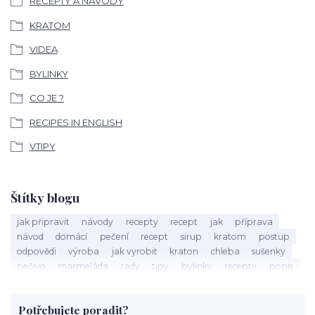
RECEPTY A NÁVODY
KRATOM
VIDEA
BYLINKY
CO JE ?
RECIPES IN ENGLISH
VTIPY
Štítky blogu
jak připravit
návody
recepty
recept
jak
příprava
návod
domácí
pečení
recept
sirup
kratom
postup
odpovědi
výroba
jak vyrobit
kraton
chleba
sušenky
pečivo
marmeláda
rady
tipy
bylinky
recepty
popis
med
účinky
co je
dezert
rostliny
droga
chilli
paprika
byliny
pěstování
marihuana
triky
nápoj
Potřebujete poradit?
rohlíky
grilování
čaj
salát
víno
třešně
dýně