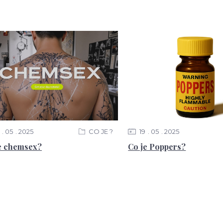
05
2025
CO JE ?
19
05
2025
e chemsex?
Co je Poppers?