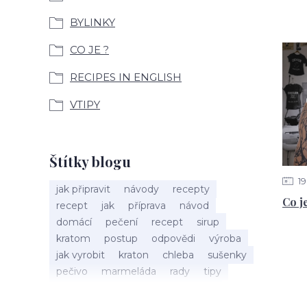
BYLINKY
CO JE ?
RECIPES IN ENGLISH
VTIPY
Štítky blogu
19
jak připravit
návody
recepty
Co j
recept
jak
příprava
návod
domácí
pečení
recept
sirup
kratom
postup
odpovědi
výroba
jak vyrobit
kraton
chleba
sušenky
pečivo
marmeláda
rady
tipy
bylinky
recepty
popis
med
účinky
co je
dezert
rostliny