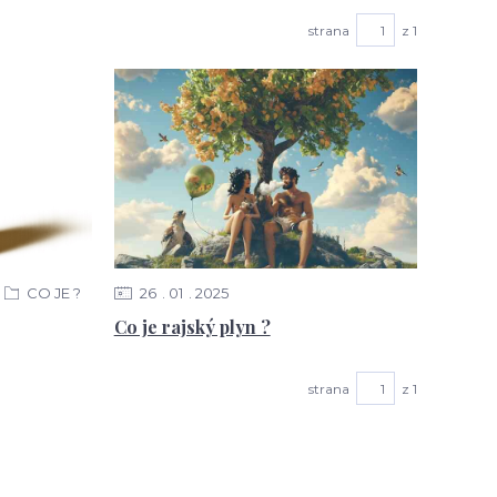
strana
z 1
CO JE ?
26
01
2025
Co je rajský plyn ?
strana
z 1