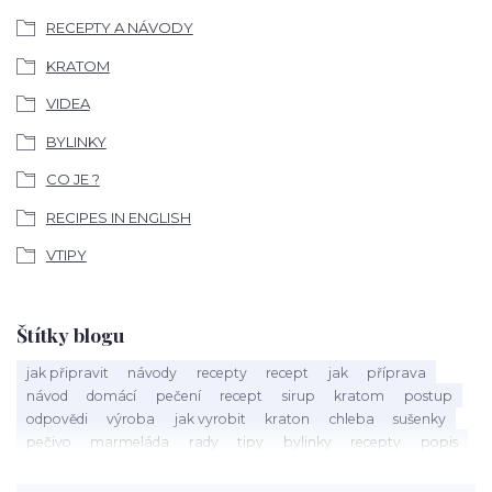
RECEPTY A NÁVODY
KRATOM
VIDEA
BYLINKY
CO JE ?
RECIPES IN ENGLISH
VTIPY
Štítky blogu
jak připravit
návody
recepty
recept
jak
příprava
návod
domácí
pečení
recept
sirup
kratom
postup
odpovědi
výroba
jak vyrobit
kraton
chleba
sušenky
pečivo
marmeláda
rady
tipy
bylinky
recepty
popis
med
účinky
co je
dezert
rostliny
droga
chilli
paprika
byliny
pěstování
marihuana
triky
nápoj