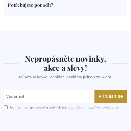
Potřebujete poradit?
rohlíky
grilování
čaj
salát
víno
třešně
dýně
polévka
koupit
kraťák
Nepropásněte novinky,
akce a slevy!
Můžete se kdykoli odhlásit. Zasíláme jednou za 14 dní.
Přihlásit se
Souhlasím se
zpracováním osobních údajů
za účelem rozesílky newsletteru.