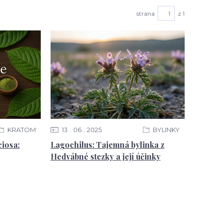
strana
z 1
KRATOM
13
06
2025
BYLINKY
iosa:
Lagochilus: Tajemná bylinka z
Hedvábné stezky a její účinky