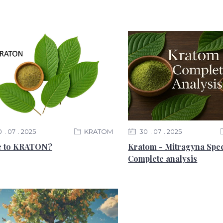
0
07
2025
KRATOM
30
07
2025
e to KRATON?
Kratom - Mitragyna Spec
Complete analysis