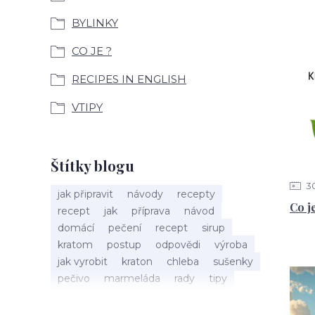
BYLINKY
CO JE ?
RECIPES IN ENGLISH
VTIPY
Štítky blogu
3
jak připravit
návody
recepty
Co j
recept
jak
příprava
návod
domácí
pečení
recept
sirup
kratom
postup
odpovědi
výroba
jak vyrobit
kraton
chleba
sušenky
pečivo
marmeláda
rady
tipy
bylinky
recepty
popis
med
účinky
co je
dezert
rostliny