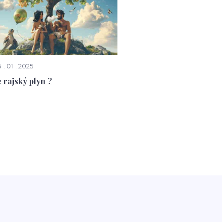
6
01
2025
e rajský plyn ?