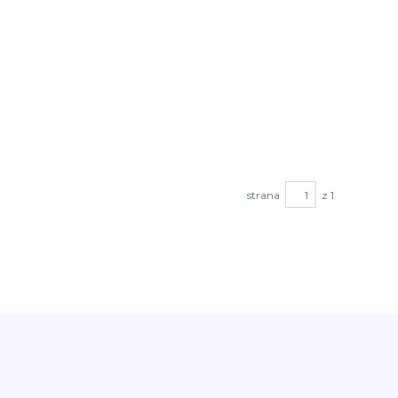
strana
z 1