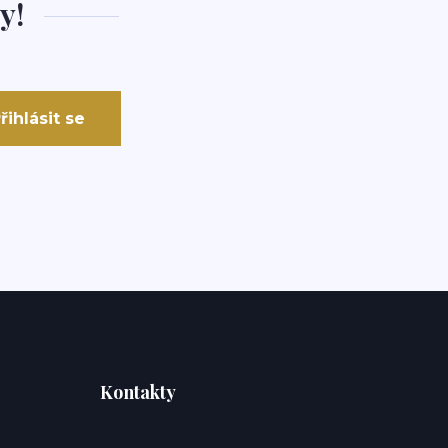
y!
řihlásit se
Kontakty