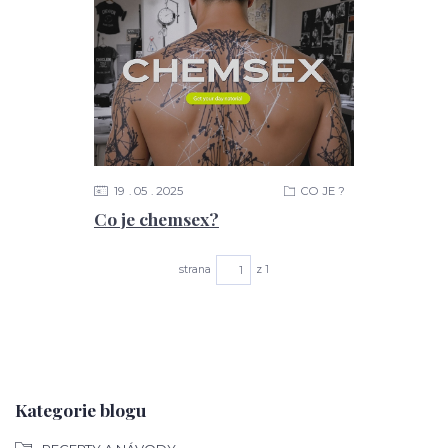
19
05
2025
CO JE ?
Co je chemsex?
strana
z 1
Kategorie blogu