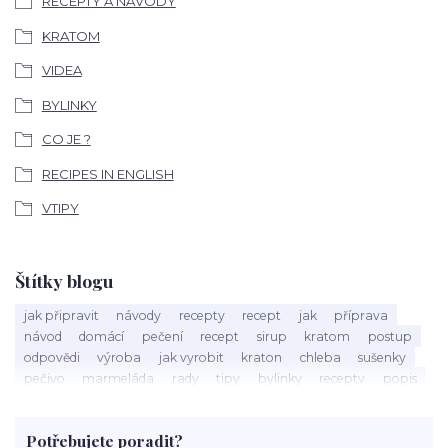
RECEPTY A NÁVODY
KRATOM
VIDEA
BYLINKY
CO JE ?
RECIPES IN ENGLISH
VTIPY
Štítky blogu
jak připravit
návody
recepty
recept
jak
příprava
návod
domácí
pečení
recept
sirup
kratom
postup
odpovědi
výroba
jak vyrobit
kraton
chleba
sušenky
pečivo
marmeláda
rady
tipy
bylinky
recepty
popis
med
účinky
co je
dezert
rostliny
droga
chilli
paprika
byliny
pěstování
marihuana
triky
nápoj
Potřebujete poradit?
rohlíky
grilování
čaj
salát
víno
třešně
dýně