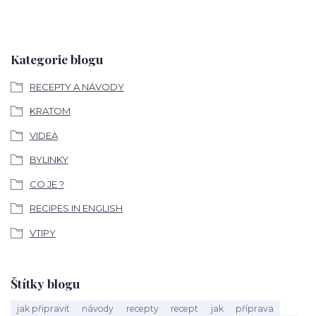
Kategorie blogu
RECEPTY A NÁVODY
KRATOM
VIDEA
BYLINKY
CO JE ?
RECIPES IN ENGLISH
VTIPY
Štítky blogu
jak připravit
návody
recepty
recept
jak
příprava