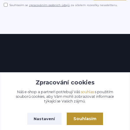
Souhlasím se
zpracováním osobních údajů
za účelem rozesílky newsletteru.
Kontakty
Zpracování cookies
Náš e-shop a partneři potřebují Váš
souhlas
s použitím
souborů cookies, aby Vám mohli zobrazovat informace
týkající se Vašich zájmů.
Souhlasím
Nastavení