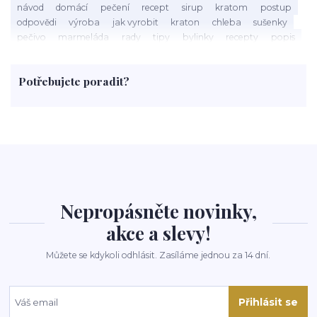
návod
domácí
pečení
recept
sirup
kratom
postup
odpovědi
výroba
jak vyrobit
kraton
chleba
sušenky
pečivo
marmeláda
rady
tipy
bylinky
recepty
popis
med
účinky
co je
dezert
rostliny
droga
chilli
paprika
byliny
pěstování
marihuana
triky
nápoj
Potřebujete poradit?
rohlíky
grilování
čaj
salát
víno
třešně
dýně
polévka
koupit
kraťák
Nepropásněte novinky,
akce a slevy!
Můžete se kdykoli odhlásit. Zasíláme jednou za 14 dní.
Přihlásit se