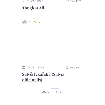
19
05
2025
CO JE ?
Tongkat Ali
23
04
2025
BYLINKY
Šalvěj lékařská (Salvia
officinalis)
strana
z 1