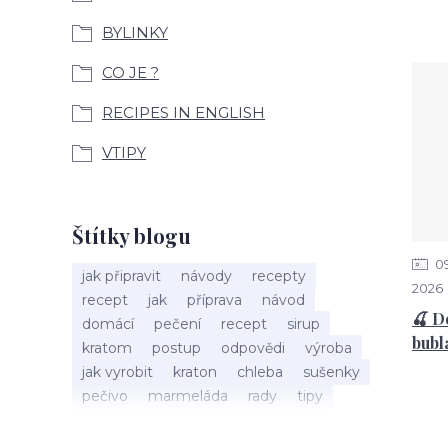
BYLINKY
CO JE ?
RECIPES IN ENGLISH
VTIPY
Štítky blogu
0
jak připravit
návody
recepty
2026
recept
jak
příprava
návod
🍒 D
domácí
pečení
recept
sirup
bubl
kratom
postup
odpovědi
výroba
jak vyrobit
kraton
chleba
sušenky
pečivo
marmeláda
rady
tipy
bylinky
recepty
popis
med
účinky
co je
dezert
rostliny