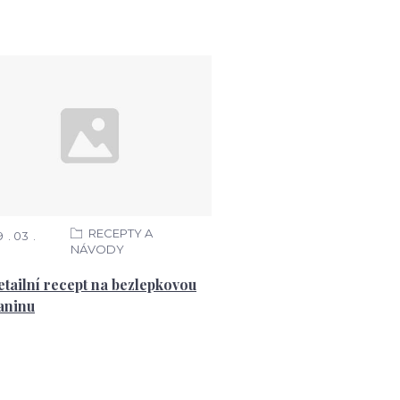
RECEPTY A
9
03
NÁVODY
etailní recept na bezlepkovou
aninu