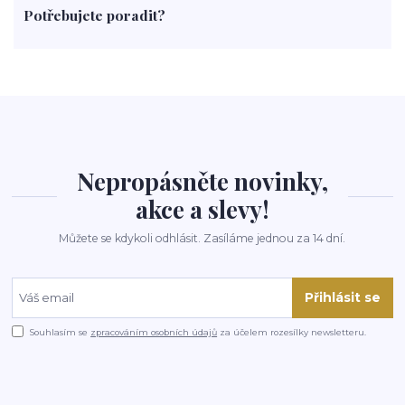
Potřebujete poradit?
rohlíky
grilování
čaj
salát
víno
třešně
dýně
polévka
koupit
kraťák
Nepropásněte novinky,
akce a slevy!
Můžete se kdykoli odhlásit. Zasíláme jednou za 14 dní.
Přihlásit se
Souhlasím se
zpracováním osobních údajů
za účelem rozesílky newsletteru.