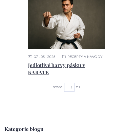
07
05
2025
RECEPTY A NÁVODY
Jedlotlivé barvy pásků v
KARATE
strana
z 1
Kategorie blogu