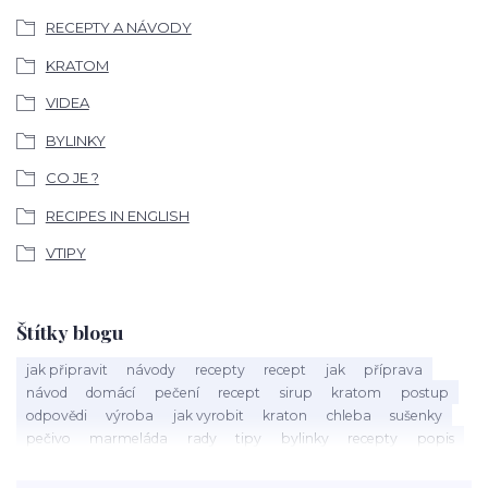
RECEPTY A NÁVODY
KRATOM
VIDEA
BYLINKY
CO JE ?
RECIPES IN ENGLISH
VTIPY
Štítky blogu
jak připravit
návody
recepty
recept
jak
příprava
návod
domácí
pečení
recept
sirup
kratom
postup
odpovědi
výroba
jak vyrobit
kraton
chleba
sušenky
pečivo
marmeláda
rady
tipy
bylinky
recepty
popis
med
účinky
co je
dezert
rostliny
droga
chilli
paprika
byliny
pěstování
marihuana
triky
nápoj