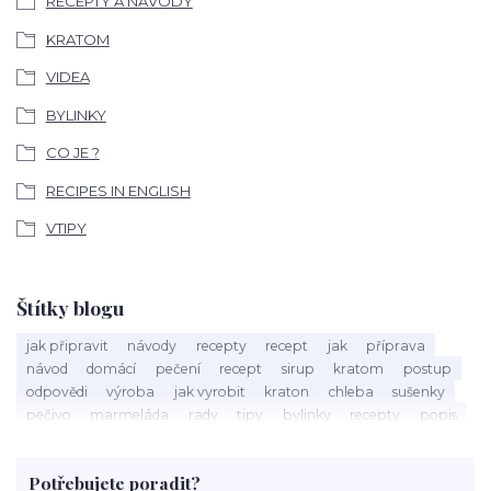
RECEPTY A NÁVODY
KRATOM
VIDEA
BYLINKY
CO JE ?
RECIPES IN ENGLISH
VTIPY
Štítky blogu
jak připravit
návody
recepty
recept
jak
příprava
návod
domácí
pečení
recept
sirup
kratom
postup
odpovědi
výroba
jak vyrobit
kraton
chleba
sušenky
pečivo
marmeláda
rady
tipy
bylinky
recepty
popis
med
účinky
co je
dezert
rostliny
droga
chilli
paprika
byliny
pěstování
marihuana
triky
nápoj
Potřebujete poradit?
rohlíky
grilování
čaj
salát
víno
třešně
dýně