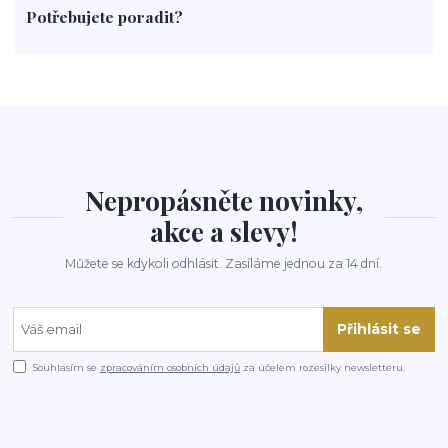
Potřebujete poradit?
rohlíky
grilování
čaj
salát
víno
třešně
dýně
polévka
koupit
kraťák
Nepropásněte novinky,
akce a slevy!
Můžete se kdykoli odhlásit. Zasíláme jednou za 14 dní.
Přihlásit se
Souhlasím se
zpracováním osobních údajů
za účelem rozesílky newsletteru.