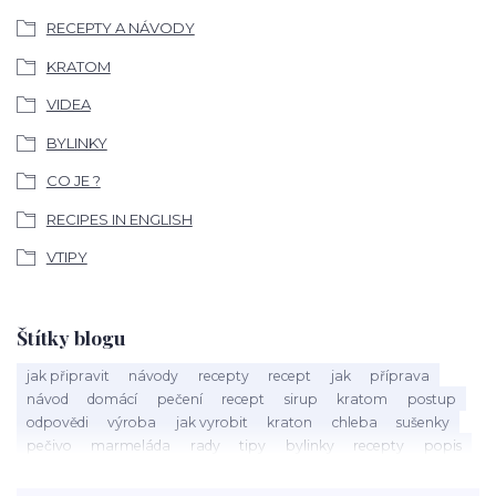
RECEPTY A NÁVODY
KRATOM
VIDEA
BYLINKY
CO JE ?
RECIPES IN ENGLISH
VTIPY
Štítky blogu
jak připravit
návody
recepty
recept
jak
příprava
návod
domácí
pečení
recept
sirup
kratom
postup
odpovědi
výroba
jak vyrobit
kraton
chleba
sušenky
pečivo
marmeláda
rady
tipy
bylinky
recepty
popis
med
účinky
co je
dezert
rostliny
droga
chilli
paprika
byliny
pěstování
marihuana
triky
nápoj