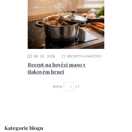
08
02
2026
RECEPTY A NÁVODY
Recept na hovězí maso v
tlakovém hrnci
strana
z 1
Kategorie blogu