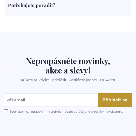
Potřebujete poradit?
rohlíky
grilování
čaj
salát
víno
třešně
dýně
polévka
koupit
kraťák
Nepropásněte novinky,
akce a slevy!
Můžete se kdykoli odhlásit. Zasíláme jednou za 14 dní.
Přihlásit se
Souhlasím se
zpracováním osobních údajů
za účelem rozesílky newsletteru.