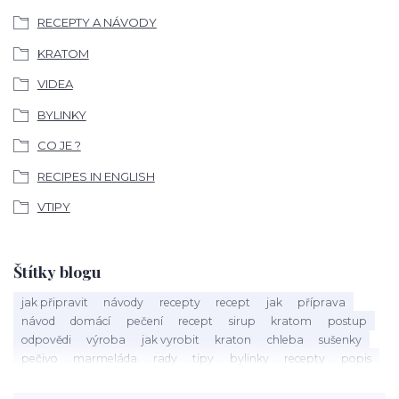
RECEPTY A NÁVODY
KRATOM
VIDEA
BYLINKY
CO JE ?
RECIPES IN ENGLISH
VTIPY
Štítky blogu
jak připravit
návody
recepty
recept
jak
příprava
návod
domácí
pečení
recept
sirup
kratom
postup
odpovědi
výroba
jak vyrobit
kraton
chleba
sušenky
pečivo
marmeláda
rady
tipy
bylinky
recepty
popis
med
účinky
co je
dezert
rostliny
droga
chilli
paprika
byliny
pěstování
marihuana
triky
nápoj