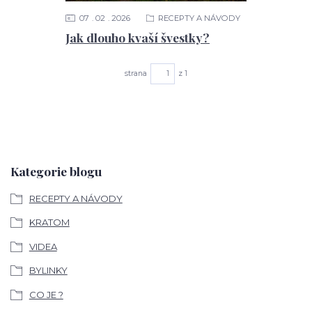
07
02
2026
RECEPTY A NÁVODY
Jak dlouho kvaší švestky?
strana
z 1
Kategorie blogu
RECEPTY A NÁVODY
KRATOM
VIDEA
BYLINKY
CO JE ?