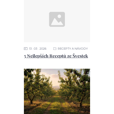
13
03
2026
RECEPTY A NÁVODY
5 Nejlepších Receptů ze Švestek