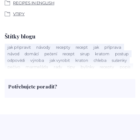
RECIPES IN ENGLISH
VTIPY
Štítky blogu
jak připravit
návody
recepty
recept
jak
příprava
návod
domácí
pečení
recept
sirup
kratom
postup
odpovědi
výroba
jak vyrobit
kraton
chleba
sušenky
pečivo
marmeláda
rady
tipy
bylinky
recepty
popis
med
účinky
co je
dezert
rostliny
droga
chilli
paprika
byliny
pěstování
marihuana
triky
nápoj
Potřebujete poradit?
rohlíky
grilování
čaj
salát
víno
třešně
dýně
polévka
koupit
kraťák