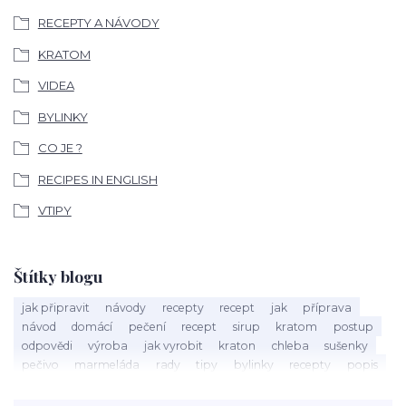
RECEPTY A NÁVODY
KRATOM
VIDEA
BYLINKY
CO JE ?
RECIPES IN ENGLISH
VTIPY
Štítky blogu
jak připravit
návody
recepty
recept
jak
příprava
návod
domácí
pečení
recept
sirup
kratom
postup
odpovědi
výroba
jak vyrobit
kraton
chleba
sušenky
pečivo
marmeláda
rady
tipy
bylinky
recepty
popis
med
účinky
co je
dezert
rostliny
droga
chilli
paprika
byliny
pěstování
marihuana
triky
nápoj