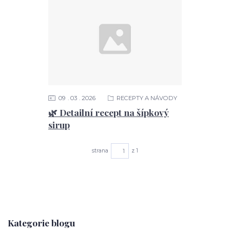
09
03
2026
RECEPTY A NÁVODY
🌿 Detailní recept na šípkový
sirup
strana
z 1
Kategorie blogu