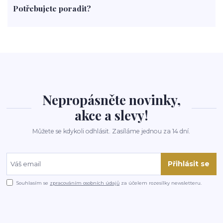
Potřebujete poradit?
rohlíky
grilování
čaj
salát
víno
třešně
dýně
polévka
koupit
kraťák
Nepropásněte novinky,
akce a slevy!
Můžete se kdykoli odhlásit. Zasíláme jednou za 14 dní.
Přihlásit se
Souhlasím se
zpracováním osobních údajů
za účelem rozesílky newsletteru.