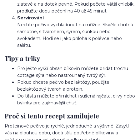
zlatavé a na dotek pevné. Pokud pečete větší chlebík,
prodlužte dobu pečení na 40 až 45 minut.
Servírování
Nechte pečivo vychladnout na mřížce. Skvěle chutná
samotné, s tvarohem, sýrem, šunkou nebo
avokádem. Hodí se i jako příloha k polévce nebo
salátu.
Tipy a triky
Pro ještě vyšší obsah bílkovin můžete přidat trochu
cottage sýra nebo nastrouhaný tvrdý sýr.
Pokud chcete pečivo bez laktózy, použijte
bezlaktózový tvaroh a protein.
Do těsta můžete přimíchat i sušená rajčata, olivy nebo
bylinky pro zajímavější chuť.
Proč si tento recept zamilujete
Proteinové pečivo je rychlé, jednoduché a výživné. Zasytí
vás na dlouhou dobu, dodá tělu potřebné bílkoviny a
můžete si ho upravit přesně podle své chuti.