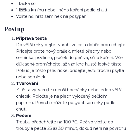
1 lžička soli
1 lžička kmínu nebo jiného koření podle chuti
Volitelně: hrst semínek na posypání
Postup
Příprava těsta
Do větší mísy dejte tvaroh, vejce a dobře promíchejte.
Přidejte proteinový prášek, mleté ořechy nebo
semínka, psyllium, prášek do pečiva, sůl a koření. Vše
důkladně promíchejte, až vznikne husté lepivé těsto.
Pokud je těsto příliš řídké, přidejte ještě trochu psyllia
nebo semínek.
Tvarování
Z těsta vytvarujte menší bochánky nebo jeden větší
chlebík. Položte je na plech vyložený pečicím
papírem. Povrch můžete posypat semínky podle
chuti.
Pečení
Troubu předehřejte na 180 °C. Pečivo vložte do
trouby a pečte 25 až 30 minut, dokud není na povrchu