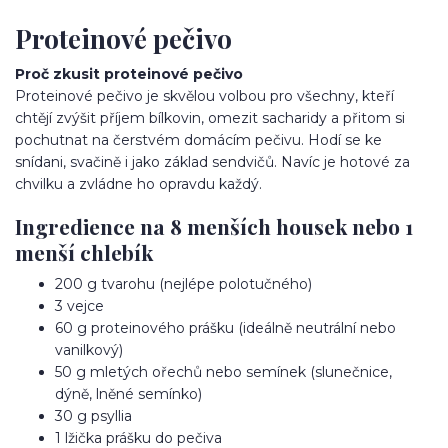
Proteinové pečivo
Proč zkusit proteinové pečivo
Proteinové pečivo je skvělou volbou pro všechny, kteří
chtějí zvýšit příjem bílkovin, omezit sacharidy a přitom si
pochutnat na čerstvém domácím pečivu. Hodí se ke
snídani, svačině i jako základ sendvičů. Navíc je hotové za
chvilku a zvládne ho opravdu každý.
Ingredience na 8 menších housek nebo 1
menší chlebík
200 g tvarohu (nejlépe polotučného)
3 vejce
60 g proteinového prášku (ideálně neutrální nebo
vanilkový)
50 g mletých ořechů nebo semínek (slunečnice,
dýně, lněné semínko)
30 g psyllia
1 lžička prášku do pečiva