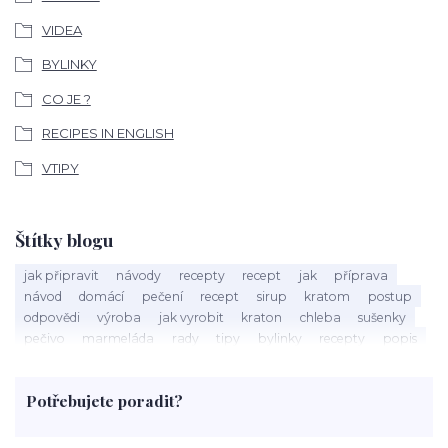
VIDEA
BYLINKY
CO JE ?
RECIPES IN ENGLISH
VTIPY
Štítky blogu
jak připravit
návody
recepty
recept
jak
příprava
návod
domácí
pečení
recept
sirup
kratom
postup
odpovědi
výroba
jak vyrobit
kraton
chleba
sušenky
pečivo
marmeláda
rady
tipy
bylinky
recepty
popis
med
účinky
co je
dezert
rostliny
droga
chilli
paprika
byliny
pěstování
marihuana
triky
nápoj
Potřebujete poradit?
rohlíky
grilování
čaj
salát
víno
třešně
dýně
polévka
koupit
kraťák