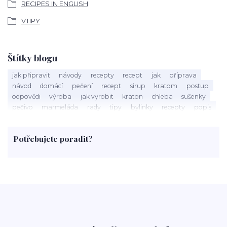
RECIPES IN ENGLISH
VTIPY
Štítky blogu
jak připravit
návody
recepty
recept
jak
příprava
návod
domácí
pečení
recept
sirup
kratom
postup
odpovědi
výroba
jak vyrobit
kraton
chleba
sušenky
pečivo
marmeláda
rady
tipy
bylinky
recepty
popis
med
účinky
co je
dezert
rostliny
droga
chilli
paprika
byliny
pěstování
marihuana
triky
nápoj
Potřebujete poradit?
rohlíky
grilování
čaj
salát
víno
třešně
dýně
polévka
koupit
kraťák