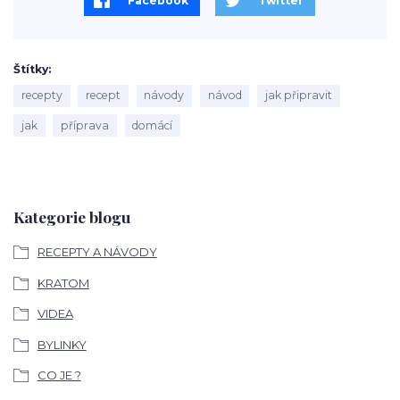
Facebook
Twitter
Štítky
recepty
recept
návody
návod
jak připravit
jak
příprava
domácí
Kategorie blogu
RECEPTY A NÁVODY
KRATOM
VIDEA
BYLINKY
CO JE ?