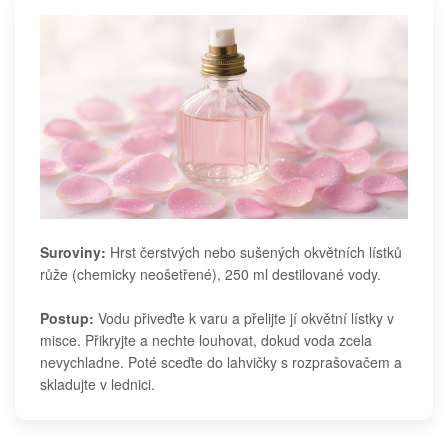
Suroviny:
Hrst čerstvých nebo sušených okvětních lístků
růže (chemicky neošetřené), 250 ml destilované vody.
Postup:
Vodu přiveďte k varu a přelijte jí okvětní lístky v
misce. Přikryjte a nechte louhovat, dokud voda zcela
nevychladne. Poté sceďte do lahvičky s rozprašovačem a
skladujte v lednici.