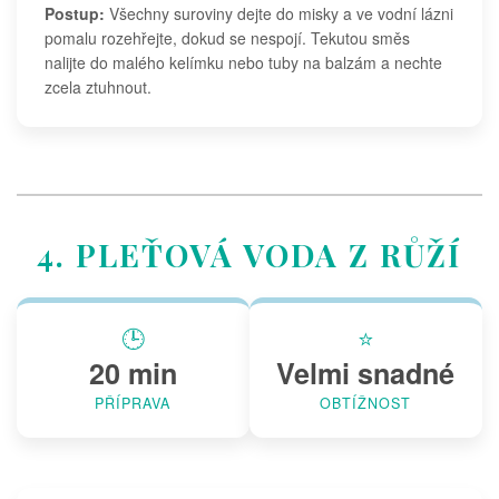
Postup:
Všechny suroviny dejte do misky a ve vodní lázni
pomalu rozehřejte, dokud se nespojí. Tekutou směs
nalijte do malého kelímku nebo tuby na balzám a nechte
zcela ztuhnout.
4. PLEŤOVÁ VODA Z RŮŽÍ
🕒
⭐
20 min
Velmi snadné
PŘÍPRAVA
OBTÍŽNOST