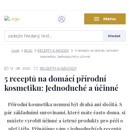
Menu
Hledat
Úvod
BLOG
RECEPTY A NÁVODY
5 receptů na domácí přírodní
kosmetiku: Jednoduché a účinné
RECEPTY A NÁVODY
12
08
2025
5 receptů na domácí přírodní
kosmetiku: Jednoduché a účinné
Přírodní kosmetika nemusí být drahá ani složitá. S
pár základními surovinami, které máte často doma, si
můžete vyrobit účinné a šetrné produkty pro péči o
pleť i tělo. Přinášíme vám 5 jednoduchých receptů