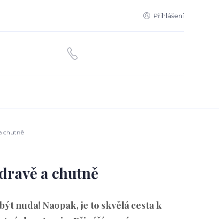
Přihlášení
 a chutně
zdravě a chutně
ýt nuda! Naopak, je to skvělá cesta k