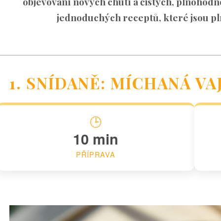
objevování nových chutí a čistých, plnohodn
jednoduchých receptů, které jsou plné
1. SNÍDANĚ: MÍCHANÁ V
🕒
10 min
PŘÍPRAVA