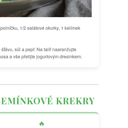
olníčku, 1/2 salátové okurky, 1 kelímek
šťávu, sůl a pepř. Na talíř naaranžujte
sosa a vše přelijte jogurtovým dresinkem.
SEMÍNKOVÉ KREKRY
🔥