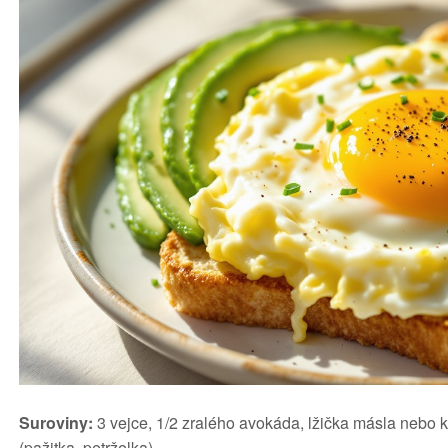
Suroviny:
3 vejce, 1/2 zralého avokáda, lžička másla nebo ko
(pažitka, petrželka).