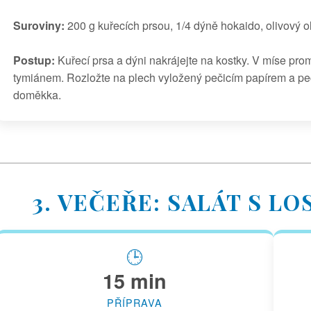
Suroviny:
200 g kuřecích prsou, 1/4 dýně hokaido, olivový ol
Postup:
Kuřecí prsa a dýni nakrájejte na kostky. V míse prom
tymiánem. Rozložte na plech vyložený pečicím papírem a peč
doměkka.
3. VEČEŘE: SALÁT S L
🕒
15 min
PŘÍPRAVA