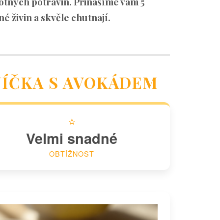
otných potravin. Přinášíme vám 5
 živin a skvěle chutnají.
AJÍČKA S AVOKÁDEM
⭐
Velmi snadné
OBTÍŽNOST