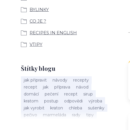
BYLINKY
CO JE ?
RECIPES IN ENGLISH
VTIPY
Štítky blogu
jak připravit
návody
recepty
recept
jak
příprava
návod
domácí
pečení
recept
sirup
kratom
postup
odpovědi
výroba
jak vyrobit
kraton
chleba
sušenky
pečivo
marmeláda
rady
tipy
bylinky
recepty
popis
med
účinky
co je
dezert
rostliny