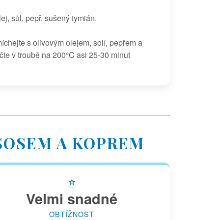
ej, sůl, pepř, sušený tymián.
íchejte s olivovým olejem, solí, pepřem a
te v troubě na 200°C asi 25-30 minut
OSOSEM A KOPREM
⭐
Velmi snadné
OBTÍŽNOST