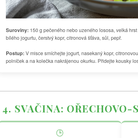
Suroviny:
150 g pečeného nebo uzeného lososa, velká hrst p
bílého jogurtu, čerstvý kopr, citronová šťáva, sůl, pepř.
Postup:
V misce smíchejte jogurt, nasekaný kopr, citronovou 
polníček a na kolečka nakrájenou okurku. Přidejte kousky lo
4. SVAČINA: OŘECHOVO-
🕒