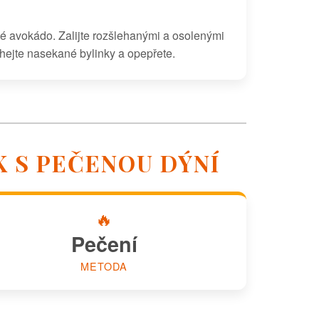
 avokádo. Zalijte rozšlehanými a osolenými
hejte nasekané bylinky a opepřete.
K S PEČENOU DÝNÍ
🔥
Pečení
METODA