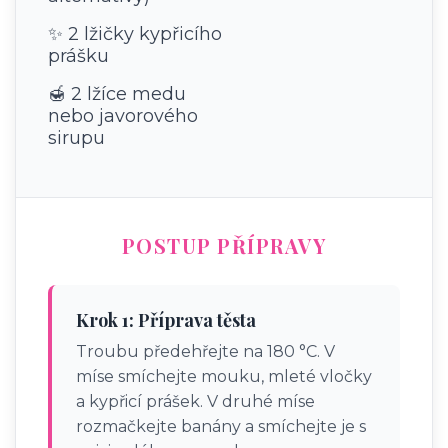
✨ 2 lžičky kypřicího
prášku
🍯 2 lžíce medu
nebo javorového
sirupu
POSTUP PŘÍPRAVY
Krok 1: Příprava těsta
Troubu předehřejte na 180 °C. V
míse smíchejte mouku, mleté vločky
a kypřicí prášek. V druhé míse
rozmačkejte banány a smíchejte je s