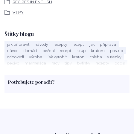
RECIPES IN ENGLISH
VTIPY
Štítky blogu
jak připravit
návody
recepty
recept
jak
příprava
návod
domácí
pečení
recept
sirup
kratom
postup
odpovědi
výroba
jak vyrobit
kraton
chleba
sušenky
pečivo
marmeláda
rady
tipy
bylinky
recepty
popis
med
účinky
co je
dezert
rostliny
droga
chilli
paprika
byliny
pěstování
marihuana
triky
nápoj
Potřebujete poradit?
rohlíky
grilování
čaj
salát
víno
třešně
dýně
polévka
koupit
kraťák