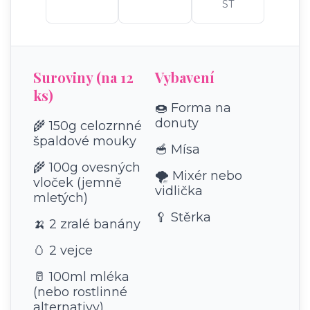
ST
Suroviny (na 12
Vybavení
ks)
🍩 Forma na
donuty
🌾 150g celozrnné
špaldové mouky
🥣 Mísa
🌾 100g ovesných
🌪️ Mixér nebo
vloček (jemně
vidlička
mletých)
🥄 Stěrka
🍌 2 zralé banány
🥚 2 vejce
🥛 100ml mléka
(nebo rostlinné
alternativy)