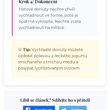
Krok 4: Dokončení
Hotové donuty nechte chvíli
vychladnout ve formě, poté je
opatrně vyklopte. Nechte zcela
vychladnout na mřížce.
💡
Tip:
Vychladlé donuty můžete
ozdobit polevou z řeckého jogurtu
smíchaného s trochou medu a
posypat lyofilizovaným ovocem.
Líbil se článek? Sdílejte ho s přáteli
Facebook
Twitter