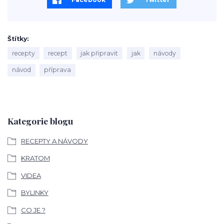
Štítky
recepty
recept
jak připravit
jak
návody
návod
příprava
Kategorie blogu
RECEPTY A NÁVODY
KRATOM
VIDEA
BYLINKY
CO JE ?