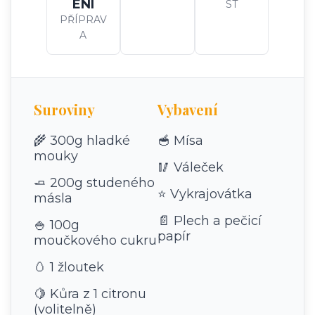
ENÍ
ST
PŘÍPRAV
A
Suroviny
Vybavení
🌾 300g hladké
🥣 Mísa
mouky
🥢 Váleček
🧈 200g studeného
⭐ Vykrajovátka
másla
📄 Plech a pečicí
🍚 100g
papír
moučkového cukru
🥚 1 žloutek
🍋 Kůra z 1 citronu
(volitelně)