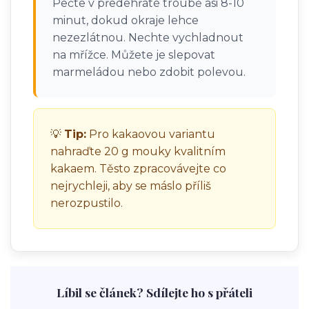
Pečte v předehřáté troubě asi 8-10
minut, dokud okraje lehce
nezezlátnou. Nechte vychladnout
na mřížce. Můžete je slepovat
marmeládou nebo zdobit polevou.
💡
Tip:
Pro kakaovou variantu
nahraďte 20 g mouky kvalitním
kakaem. Těsto zpracovávejte co
nejrychleji, aby se máslo příliš
nerozpustilo.
Líbil se článek? Sdílejte ho s přáteli