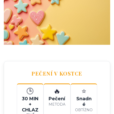
PEČENÍ V KOSTCE
🕒
🔥
⭐
30 MIN
Pečení
Snadn
+
é
METODA
CHLAZ
OBTÍŽNO