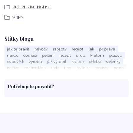
RECIPES IN ENGLISH
VTIPY
Štítky blogu
jak připravit
návody
recepty
recept
jak
příprava
návod
domácí
pečení
recept
sirup
kratom
postup
odpovědi
výroba
jak vyrobit
kraton
chleba
sušenky
pečivo
marmeláda
rady
tipy
bylinky
recepty
popis
med
účinky
co je
dezert
rostliny
droga
chilli
paprika
byliny
pěstování
marihuana
triky
nápoj
Potřebujete poradit?
rohlíky
grilování
čaj
salát
víno
třešně
dýně
polévka
koupit
kraťák