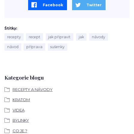
Facebook
Twitter
Štítky
recepty
recept
jak připravit
jak
návody
návod
příprava
sušenky
Kategorie blogu
RECEPTY A NÁVODY
KRATOM
VIDEA
BYLINKY
CO JE ?