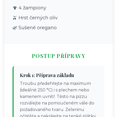
🍄 4 žampiony
🫒 Hrst černých oliv
🌿 Sušené oregano
POSTUP PŘÍPRAVY
Krok 1: Příprava základu
Troubu předehřejte na maximum
(ideálně 250 °C) i s plechem nebo
kamenem uvnitř. Těsto na pizzu
rozválejte na pomoučeném vále do
požadovaného tvaru. Zeleninu
očistěte a nakrájejte na tenké plátky.