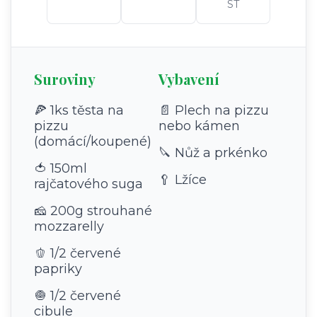
ST
Suroviny
Vybavení
🍕 1ks těsta na
📄 Plech na pizzu
pizzu
nebo kámen
(domácí/koupené)
🔪 Nůž a prkénko
🍅 150ml
🥄 Lžíce
rajčatového suga
🧀 200g strouhané
mozzarelly
🫑 1/2 červené
papriky
🧅 1/2 červené
cibule