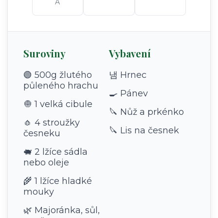
A
Suroviny
Vybavení
🟢 500g žlutého
냄 Hrnec
půleného hrachu
🍳 Pánev
🧅 1 velká cibule
🔪 Nůž a prkénko
🧄 4 stroužky
🔪 Lis na česnek
česneku
🐖 2 lžíce sádla
nebo oleje
🌾 1 lžíce hladké
mouky
🌿 Majoránka, sůl,