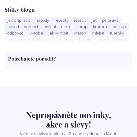
Štítky blogu
jak připravit
návody
recepty
recept
jak
příprava
návod
domácí
pečení
recept
sirup
kratom
postup
odpovědi
výroba
jak vyrobit
kraton
chleba
sušenky
pečivo
marmeláda
rady
tipy
bylinky
recepty
popis
med
účinky
co je
dezert
rostliny
droga
chilli
paprika
byliny
pěstování
marihuana
triky
nápoj
Potřebujete poradit?
rohlíky
grilování
čaj
salát
víno
třešně
dýně
polévka
koupit
kraťák
Nepropásněte novinky,
akce a slevy!
Můžete se kdykoli odhlásit. Zasíláme jednou za 14 dní.