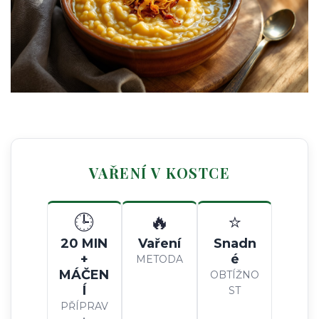
VAŘENÍ V KOSTCE
🕒
🔥
⭐
20 MIN
Vaření
Snadn
+
é
METODA
MÁČEN
OBTÍŽNO
Í
ST
PŘÍPRAV