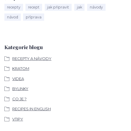
recepty
recept
jak připravit
jak
návody
návod
příprava
Kategorie blogu
RECEPTY A NÁVODY
KRATOM
VIDEA
BYLINKY
CO JE ?
RECIPES IN ENGLISH
VTIPY