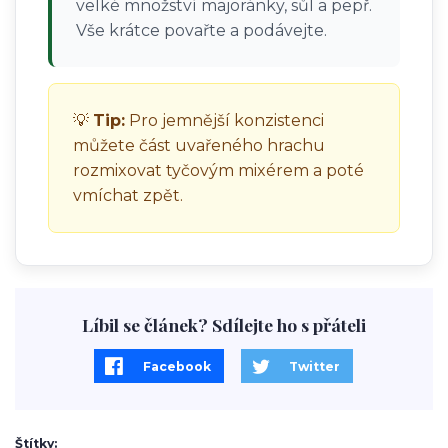
velké množství majoránky, sůl a pepř.
Vše krátce povařte a podávejte.
💡
Tip:
Pro jemnější konzistenci
můžete část uvařeného hrachu
rozmixovat tyčovým mixérem a poté
vmíchat zpět.
Líbil se článek? Sdílejte ho s přáteli
Facebook
Twitter
Štítky