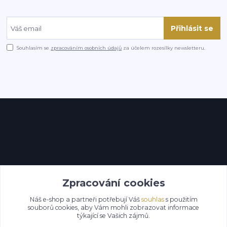
Přihlásit se
Souhlasím se
zpracováním osobních údajů
za účelem rozesílky newsletteru.
Kontakty
Zpracování cookies
Náš e-shop a partneři potřebují Váš
souhlas
s použitím
souborů cookies, aby Vám mohli zobrazovat informace
týkající se Vašich zájmů.