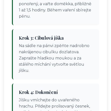
ponořený, a vařte doměkka, přibližně
1 až 1,5 hodiny. Během vaření sbírejte
pěnu.
Krok 3: Cibulová jíška
Na sádle na pánvi zpěňte nadrobno
nakrájenou cibulku dozlatova.
Zaprašte hladkou moukou a za
stálého míchání vytvořte světlou
jíšku.
Krok 4: Dokončení
Jíšku vmíchejte do uvařeného
hrachu. Přidejte prolisovaný česnek,