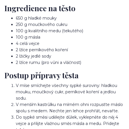
Ingredience na těsto
650 g hladké mouky
250 g moučkového cukru
100 g kvalitního medu (tekutého)
100 g másla
4 celá vejce
2 lžíce perníkového koření
2 lžičky jedlé sody
2 lžíce rumu (pro vůni a vláčnost)
Postup přípravy těsta
V míse smíchejte všechny sypké suroviny: hladkou
mouku, moučkový cukr, perníkové koření a jedlou
sodu.
V menším kastrůlku na mírném ohni rozpusťte máslo
spolu s medem. Nechte jen lehce prohřát, nevařte.
Do sypké směsi udělejte důlek, vyklepněte do něj 4
vejce a přilijte vlažnou směs másla a medu. Přidejte