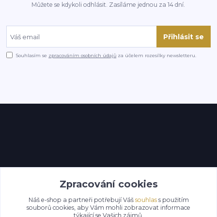
Můžete se kdykoli odhlásit. Zasíláme jednou za 14 dní.
Přihlásit se
Souhlasím se
zpracováním osobních údajů
za účelem rozesílky newsletteru.
Kontakty
Zpracování cookies
Náš e-shop a partneři potřebují Váš
souhlas
s použitím
souborů cookies, aby Vám mohli zobrazovat informace
týkající se Vašich zájmů.