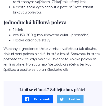
rozšlehaným vajíčkem. Získají tak krásný lesk.
Nechte zcela vychladnout a poté můžete zdobit
bílkovou polevou.
Jednoduchá bílková poleva
1 bílek
cca 150-200 g moučkového cukru (přesátého)
1 lžička citronové šťávy
Všechny ingredience třete v misce vařečkou tak dlouho,
dokud není poleva hladká, hustá a lesklá. Správnou hustotu
poznáte tak, že když vařečku zvednete, špička polevy se
jen líně ohne. Polevou naplňte zdobicí sáček s tenkou
špičkou a pusťte se do uměleckého díla!
Líbil se článek? Sdílejte ho s přáteli
Facebook
Twitter