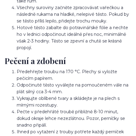
také rum.
Všechny suroviny začněte zpracovávat vařečkou a
následně rukama na hladké, nelepivé těsto. Pokud by
se těsto příliš lepilo, přidejte trochu mouky.
Hotové těsto zabalte do potravinářské fólie a nechte
ho v lednici odpočinout ideálně přes noc, minimálně
však 2-3 hodiny. Těsto se zpevní a chutě se krásně
propojí.
Pečení a zdobení
Předehřejte troubu na 170 °C. Plechy si vyložte
pečicím papírem.
Odpočinuté těsto vyválejte na pomoučeném vále na
plát silný cca 3-4 mm.
Vykrajujte oblíbené tvary a skládejte je na plech s
mírnými rozestupy.
Pečte v předehřáté troubě přibližně 8-10 minut,
dokud okraje lehce nezezlátnou. Pozor, perníčky se
snadno připálí.
Ihned po vytažení z trouby potřete každý perníček