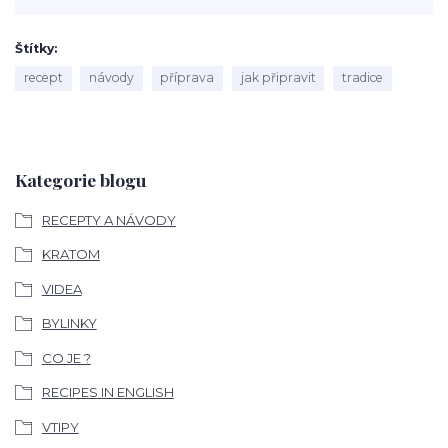
Štítky
recept
návody
příprava
jak připravit
tradice
Kategorie blogu
RECEPTY A NÁVODY
KRATOM
VIDEA
BYLINKY
CO JE ?
RECIPES IN ENGLISH
VTIPY