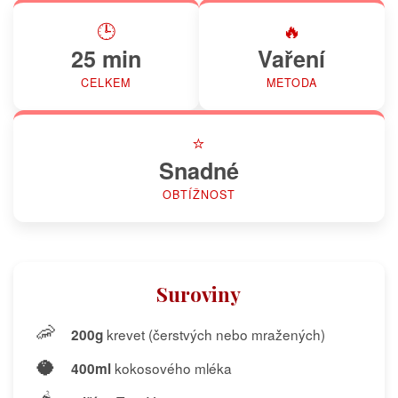
🕒
🔥
25 min
Vaření
CELKEM
METODA
⭐
Snadné
OBTÍŽNOST
Suroviny
🦐
krevet (čerstvých nebo mražených)
200g
🥥
kokosového mléka
400ml