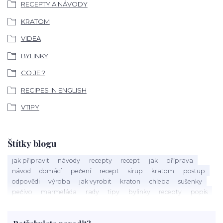
RECEPTY A NÁVODY
KRATOM
VIDEA
BYLINKY
CO JE ?
RECIPES IN ENGLISH
VTIPY
Štítky blogu
jak připravit
návody
recepty
recept
jak
příprava
návod
domácí
pečení
recept
sirup
kratom
postup
odpovědi
výroba
jak vyrobit
kraton
chleba
sušenky
pečivo
marmeláda
rady
tipy
bylinky
recepty
popis
med
účinky
co je
dezert
rostliny
droga
chilli
paprika
byliny
pěstování
marihuana
triky
nápoj