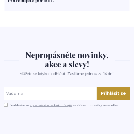
Potřebujete poradit?
rohlíky
grilování
čaj
salát
víno
třešně
dýně
polévka
koupit
kraťák
Nepropásněte novinky,
akce a slevy!
Můžete se kdykoli odhlásit. Zasíláme jednou za 14 dní.
Přihlásit se
Souhlasím se
zpracováním osobních údajů
za účelem rozesílky newsletteru.