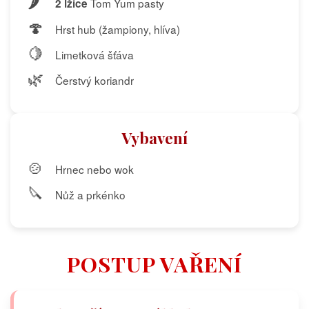
🌶️
Tom Yum pasty
2 lžíce
🍄
Hrst hub (žampiony, hlíva)
🍋
Limetková šťáva
🌿
Čerstvý koriandr
Vybavení
🍲
Hrnec nebo wok
🔪
Nůž a prkénko
POSTUP VAŘENÍ