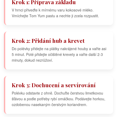
Krok 1: Příprava základu
V hrnci přiveďte k mírnému varu kokosové mléko.
Vmíchejte Tom Yum pastu a nechte ji zcela rozpustit.
Krok 2: Přidání hub a krevet
Do polévky přidejte na plátky nakrájené houby a vařte asi
5 minut. Poté přidejte očištěné krevety a vařte další 2-3
minuty, dokud nezrůžoví.
Krok 3: Dochucení a servírování
Polévku odstavte z ohně. Dochuťte čerstvou limetkovou
šťávou a podle potřeby rybí omáčkou. Podávejte horkou,
ozdobenou nasekaným čerstvým koriandrem.