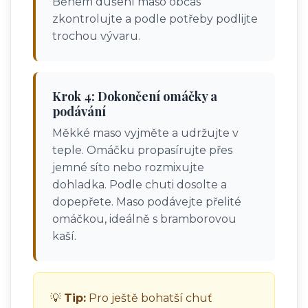
Během dušení maso občas
zkontrolujte a podle potřeby podlijte
trochou vývaru.
Krok 4: Dokončení omáčky a
podávání
Měkké maso vyjměte a udržujte v
teple. Omáčku propasírujte přes
jemné síto nebo rozmixujte
dohladka. Podle chuti dosolte a
dopepřete. Maso podávejte přelité
omáčkou, ideálně s bramborovou
kaší.
💡
Tip:
Pro ještě bohatší chuť