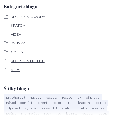
Kategorie blogu
RECEPTY A NÁVODY
KRATOM
VIDEA
BYLINKY
CO JE ?
RECIPES IN ENGLISH
VTIPY
Štítky blogu
jak připravit
návody
recepty
recept
jak
příprava
návod
domácí
pečení
recept
sirup
kratom
postup
odpovědi
výroba
jak vyrobit
kraton
chleba
sušenky
pečivo
marmeláda
rady
tipy
bylinky
recepty
popis