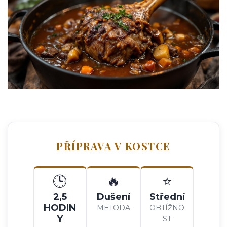
PŘÍPRAVA V KOSTCE
🕒
🔥
⭐
2,5
Dušení
Střední
HODIN
METODA
OBTÍŽNO
Y
ST