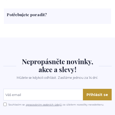
med
účinky
co je
dezert
rostliny
droga
chilli
paprika
byliny
pěstování
marihuana
triky
nápoj
Potřebujete poradit?
rohlíky
grilování
čaj
salát
víno
třešně
dýně
polévka
koupit
kraťák
Nepropásněte novinky,
akce a slevy!
Můžete se kdykoli odhlásit. Zasíláme jednou za 14 dní.
Přihlásit se
Souhlasím se
zpracováním osobních údajů
za účelem rozesílky newsletteru.