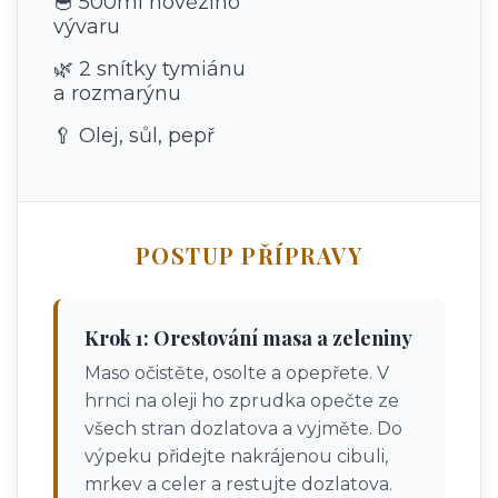
🥣 500ml hovězího
vývaru
🌿 2 snítky tymiánu
a rozmarýnu
🥄 Olej, sůl, pepř
POSTUP PŘÍPRAVY
Krok 1: Orestování masa a zeleniny
Maso očistěte, osolte a opepřete. V
hrnci na oleji ho zprudka opečte ze
všech stran dozlatova a vyjměte. Do
výpeku přidejte nakrájenou cibuli,
mrkev a celer a restujte dozlatova.