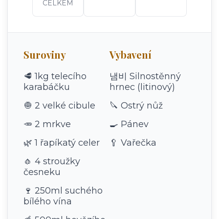
CELKEM
Suroviny
Vybavení
🥩 1kg telecího
냄비 Silnostěnný
karabáčku
hrnec (litinový)
🧅 2 velké cibule
🔪 Ostrý nůž
🥕 2 mrkve
🍳 Pánev
🌿 1 řapíkatý celer
🥄 Vařečka
🧄 4 stroužky
česneku
🍷 250ml suchého
bílého vína