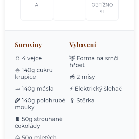
A
OBTÍŽNO
ST
Suroviny
Vybavení
🥚 4 vejce
🦌 Forma na srnčí
hřbet
🍚 140g cukru
krupice
🥣 2 mísy
🧈 140g másla
⚡ Elektrický šlehač
🌾 140g polohrubé
🥄 Stěrka
mouky
🍫 50g strouhané
čokolády
🌰 50g mletých