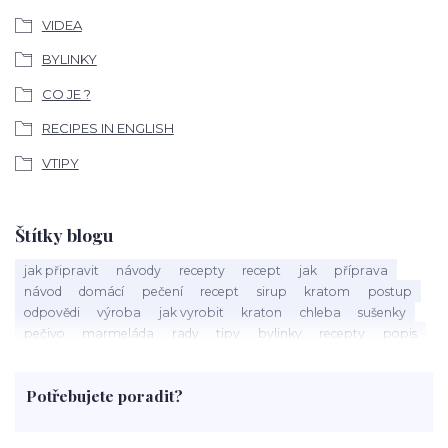
VIDEA
BYLINKY
CO JE ?
RECIPES IN ENGLISH
VTIPY
Štítky blogu
jak připravit
návody
recepty
recept
jak
příprava
návod
domácí
pečení
recept
sirup
kratom
postup
odpovědi
výroba
jak vyrobit
kraton
chleba
sušenky
pečivo
marmeláda
rady
tipy
bylinky
recepty
popis
med
účinky
co je
dezert
rostliny
droga
chilli
paprika
byliny
pěstování
marihuana
triky
nápoj
Potřebujete poradit?
rohlíky
grilování
čaj
salát
víno
třešně
dýně
polévka
koupit
kraťák