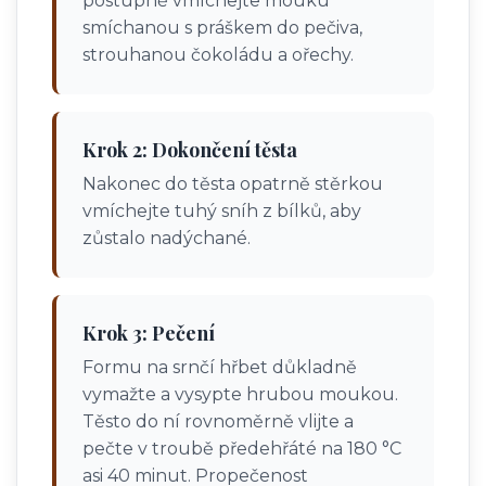
postupně vmíchejte mouku
smíchanou s práškem do pečiva,
strouhanou čokoládu a ořechy.
Krok 2: Dokončení těsta
Nakonec do těsta opatrně stěrkou
vmíchejte tuhý sníh z bílků, aby
zůstalo nadýchané.
Krok 3: Pečení
Formu na srnčí hřbet důkladně
vymažte a vysypte hrubou moukou.
Těsto do ní rovnoměrně vlijte a
pečte v troubě předehřáté na 180 °C
asi 40 minut. Propečenost