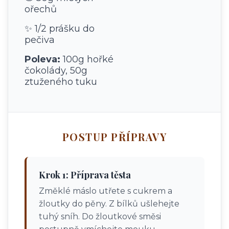
ořechů
✨ 1/2 prášku do
pečiva
Poleva:
100g hořké
čokolády, 50g
ztuženého tuku
POSTUP PŘÍPRAVY
Krok 1: Příprava těsta
Změklé máslo utřete s cukrem a
žloutky do pěny. Z bílků ušlehejte
tuhý sníh. Do žloutkové směsi