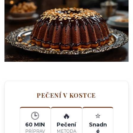
PEČENÍ V KOSTCE
🕒
🔥
⭐
60 MIN
Pečení
Snadn
é
PŘÍPRAV
METODA