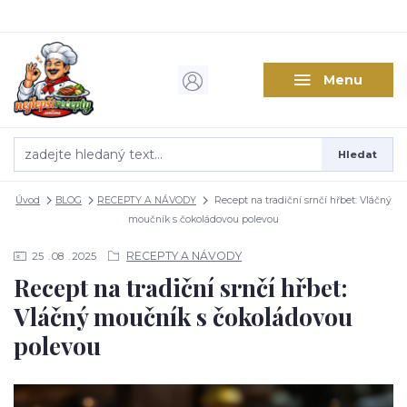
Menu
Hledat
Úvod
BLOG
RECEPTY A NÁVODY
Recept na tradiční srnčí hřbet: Vláčný
moučník s čokoládovou polevou
RECEPTY A NÁVODY
25
08
2025
Recept na tradiční srnčí hřbet:
Vláčný moučník s čokoládovou
polevou