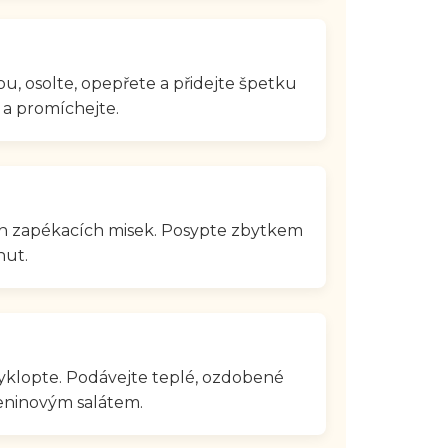
u, osolte, opepřete a přidejte špetku
 a promíchejte.
h zapékacích misek. Posypte zbytkem
nut.
yklopte. Podávejte teplé, ozdobené
leninovým salátem.