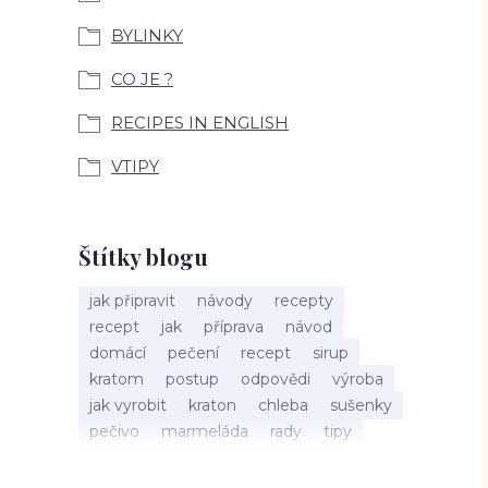
BYLINKY
CO JE ?
RECIPES IN ENGLISH
VTIPY
Štítky blogu
jak připravit
návody
recepty
recept
jak
příprava
návod
domácí
pečení
recept
sirup
kratom
postup
odpovědi
výroba
jak vyrobit
kraton
chleba
sušenky
pečivo
marmeláda
rady
tipy
bylinky
recepty
popis
med
účinky
co je
dezert
rostliny