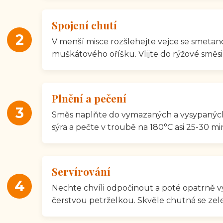
Spojení chutí
2
V menší misce rozšlehejte vejce se smetano
muškátového oříšku. Vlijte do rýžové směsi
Plnění a pečení
3
Směs naplňte do vymazaných a vysypanýc
sýra a pečte v troubě na 180°C asi 25-30 mi
Servírování
4
Nechte chvíli odpočinout a poté opatrně v
čerstvou petrželkou. Skvěle chutná se ze