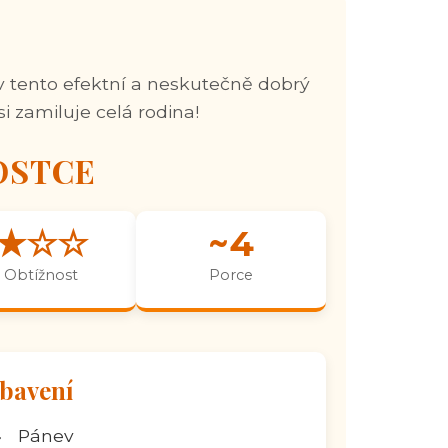
 v tento efektní a neskutečně dobrý
si zamiluje celá rodina!
OSTCE
★☆☆
~4
Obtížnost
Porce
bavení

Pánev