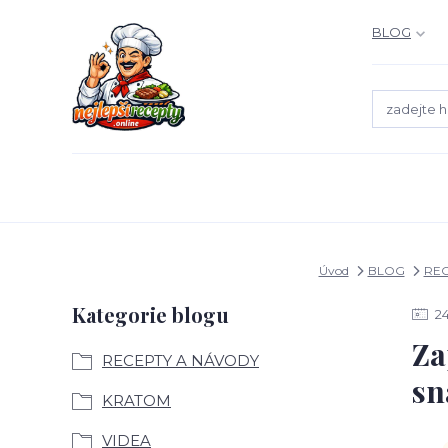
BLOG
Úvod
BLOG
REC
Kategorie blogu
2
Za
RECEPTY A NÁVODY
sn
KRATOM
VIDEA