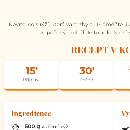
Nevíte, co s rýží, která vám zbyla? Proměňte ji
zapečený timbál. Je to jídlo, které 
RECEPT V K
15'
30'
Příprava
Pečení
Ingredience
Vy
🍚

500 g
vařené rýže