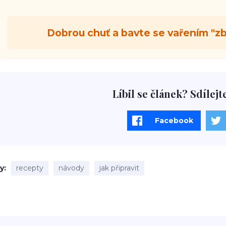
Dobrou chuť a bavte se vařením "zb
Líbil se článek? Sdílejt
Facebook
ky
recepty
návody
jak připravit