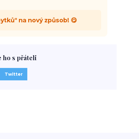
ytků" na nový způsob! 😋
e ho s přáteli
Twitter