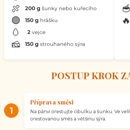
🍖

200 g
šunky nebo kuřecího
🟢

150 g
hrášku
🥚
2
vejce
🧀
150 g
strouhaného sýra
POSTUP KROK Z
Příprava směsi
1
Na pánvi orestujte cibulku a šunku. Ve velk
orestovanou směs a většinu sýra.