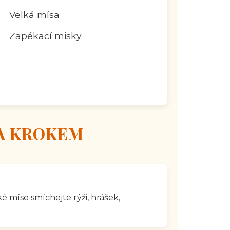

Velká mísa

Zapékací misky
A KROKEM
é míse smíchejte rýži, hrášek,