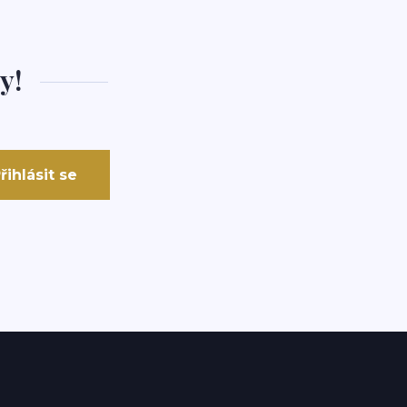
y!
řihlásit se