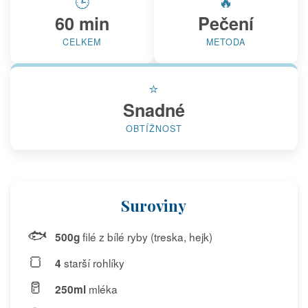
🕒
🔥
60 min
Pečení
CELKEM
METODA
⭐
Snadné
OBTÍŽNOST
Suroviny
🐟
filé z bílé ryby (treska, hejk)
500g
🍞
starší rohlíky
4
🥛
mléka
250ml