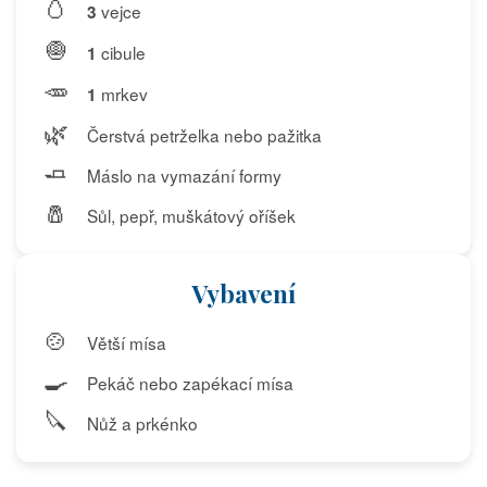
🥚
vejce
3
🧅
cibule
1
🥕
mrkev
1
🌿
Čerstvá petrželka nebo pažitka
🧈
Máslo na vymazání formy
🧂
Sůl, pepř, muškátový oříšek
Vybavení
🍲
Větší mísa
🍳
Pekáč nebo zapékací mísa
🔪
Nůž a prkénko