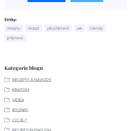
Štítky
recepty
recept
jak připravit
jak
návody
příprava
Kategorie blogu
RECEPTY A NÁVODY
KRATOM
VIDEA
BYLINKY
CO JE ?
RECIPES IN ENGLISH