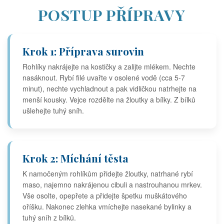
POSTUP PŘÍPRAVY
Krok 1: Příprava surovin
Rohlíky nakrájejte na kostičky a zalijte mlékem. Nechte
nasáknout. Rybí filé uvařte v osolené vodě (cca 5-7
minut), nechte vychladnout a pak vidličkou natrhejte na
menší kousky. Vejce rozdělte na žloutky a bílky. Z bílků
ušlehejte tuhý sníh.
Krok 2: Míchání těsta
K namočeným rohlíkům přidejte žloutky, natrhané rybí
maso, najemno nakrájenou cibuli a nastrouhanou mrkev.
Vše osolte, opepřete a přidejte špetku muškátového
oříšku. Nakonec zlehka vmíchejte nasekané bylinky a
tuhý sníh z bílků.