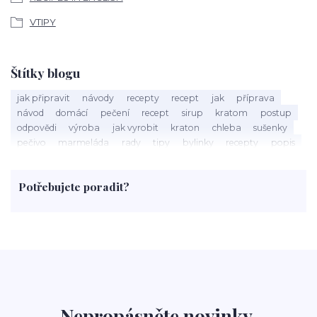
VTIPY
Štítky blogu
jak připravit
návody
recepty
recept
jak
příprava
návod
domácí
pečení
recept
sirup
kratom
postup
odpovědi
výroba
jak vyrobit
kraton
chleba
sušenky
pečivo
marmeláda
rady
tipy
bylinky
recepty
popis
med
účinky
co je
dezert
rostliny
droga
chilli
paprika
byliny
pěstování
marihuana
triky
nápoj
Potřebujete poradit?
rohlíky
grilování
čaj
salát
víno
třešně
dýně
polévka
koupit
kraťák
Nepropásněte novinky,