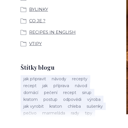
BYLINKY
CO JE ?
RECIPES IN ENGLISH
VTIPY
Štítky blogu
jak připravit
návody
recepty
recept
jak
příprava
návod
domácí
pečení
recept
sirup
kratom
postup
odpovědi
výroba
jak vyrobit
kraton
chleba
sušenky
pečivo
marmeláda
rady
tipy
bylinky
recepty
popis
med
účinky
co je
dezert
rostliny