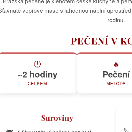
Pražská pečeně je klenotem české kuchyně a perfekt
Šťavnaté vepřové maso s lahodnou náplní uprostřed je
rodinu.
PEČENÍ V K
🕒
🔥
~2 hodiny
Pečení
CELKEM
METODA
Suroviny
🐖
🔪