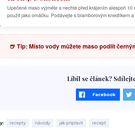
Upečené maso vyjměte a nechte před krájením alespoň 10 m
použít jako omáčku. Podávejte s bramborovým knedlíkem a
🍺 Tip: Místo vody můžete maso podlít černým
Líbil se článek? Sdílejt
Facebook
ky
recepty
návody
jak připravit
recept