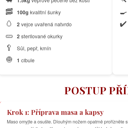
1.5kg
vepřové pečeně bez kosti
🥓
🍳
100g
kvalitní šunky
🥚
✔️
2
vejce uvařená natvrdo
🥒
2
sterilované okurky
🥄
Sůl, pepř, kmín
🧅
1
cibule
POSTUP PŘ
Krok 1: Příprava masa a kapsy
Maso omyjte a osušte. Dlouhým nožem opatrně prořízněte s