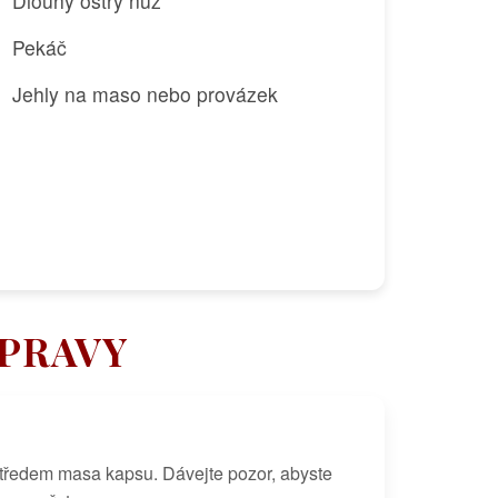
Dlouhý ostrý nůž
Pekáč
Jehly na maso nebo provázek
ÍPRAVY
tředem masa kapsu. Dávejte pozor, abyste