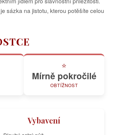
ním jídlem pro slavnostní příležitosti.
 sázka na jistotu, kterou potěšíte celou
OSTCE
⭐
Mírně pokročilé
OBTÍŽNOST
Vybavení