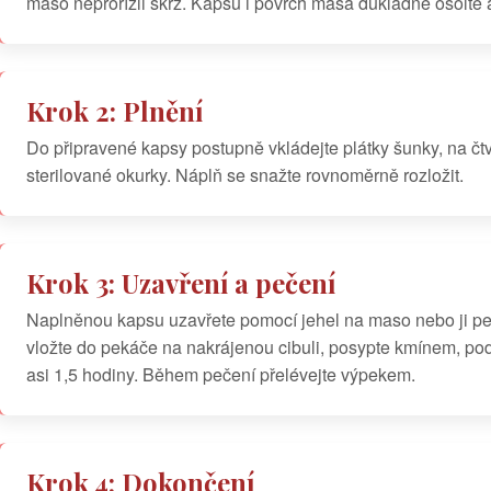
maso neprořízli skrz. Kapsu i povrch masa důkladně osolte 
Krok 2: Plnění
Do připravené kapsy postupně vkládejte plátky šunky, na čtv
sterilované okurky. Náplň se snažte rovnoměrně rozložit.
Krok 3: Uzavření a pečení
Naplněnou kapsu uzavřete pomocí jehel na maso nebo ji 
vložte do pekáče na nakrájenou cibuli, posypte kmínem, pod
asi 1,5 hodiny. Během pečení přelévejte výpekem.
Krok 4: Dokončení