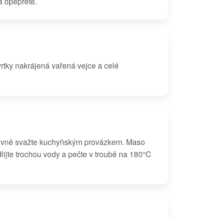
a opepřete.
rtky nakrájená vařená vejce a celé
pevně svažte kuchyňským provázkem. Maso
lijte trochou vody a pečte v troubě na 180°C