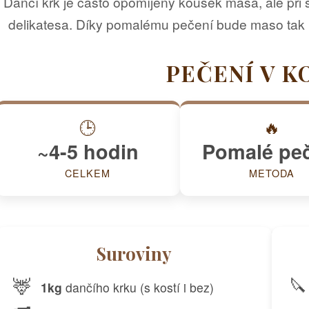
Dančí krk je často opomíjený kousek masa, ale při 
delikatesa. Díky pomalému pečení bude maso tak 
PEČENÍ V K
🕒
🔥
~4-5 hodin
Pomalé pe
CELKEM
METODA
Suroviny
🦌
🔪
1kg
dančího krku (s kostí i bez)