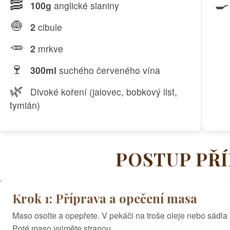
🥓
🍳
100g
anglické slaniny
🧅
2
cibule
🥕
2
mrkve
🍷
300ml
suchého červeného vína
🌿
Divoké koření (jalovec, bobkový list,
tymián)
POSTUP PŘ
Krok 1: Příprava a opečení masa
Maso osolte a opepřete. V pekáči na troše oleje nebo sádla
Poté maso vyjměte stranou.