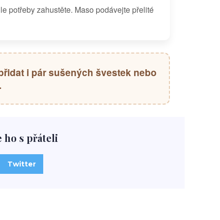
e potřeby zahustěte. Maso podávejte přelité
 přidat i pár sušených švestek nebo
.
e ho s přáteli
Twitter