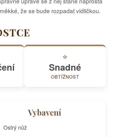
správné úpravě se z něj stane naprostá
měkké, že se bude rozpadat vidličkou.
OSTCE
⭐
čení
Snadné
OBTÍŽNOST
Vybavení
Ostrý nůž