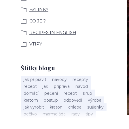
BYLINKY
CO JE ?
RECIPES IN ENGLISH
VTIPY
Štítky blogu
jak připravit
návody
recepty
recept
jak
příprava
návod
domácí
pečení
recept
sirup
kratom
postup
odpovědi
výroba
jak vyrobit
kraton
chleba
sušenky
pečivo
marmeláda
rady
tipy
bylinky
recepty
popis
med
účinky
co je
dezert
rostliny