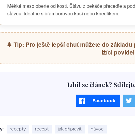
Měkké maso oberte od kosti. Šťávu z pekáče přeceďte a podl
šťávou, ideálně s bramborovou kaší nebo knedlíkem.
🌲 Tip: Pro ještě lepší chuť můžete do základu
lžíci povidel
Líbil se článek? Sdílejt
Facebook
ky
recepty
recept
jak připravit
návod