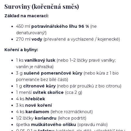
Suroviny (kořeněná směs)
Základ na maceraci:
450 ml
potravinářského lihu 96 %
(ne
denaturovaný!)
270 ml
vody
(převařené a vychlazené / kojenecké)
Koření a byliny:
1 ks
vanilkový lusk
(nebo 1–2 lžičky pravé vanilky;
vanilin je náhražka)
3 g
sušené pomerančové kůry
(nebo kůra z 1 bio
pomeranče bez bílé části)
1 g
citronové kůry
(nebo pár proužků z bio citronu)
1 menší
svitek skořice
(cca 2 g)
4 ks
hřebíček
3 ks
nové koření
4 ks
kardamom
(lehce rozmáčknout)
1/2 lžičky
koriandru
(lehce podrtit)
špetka
muškátového oříšku
(opravdu málo)
0,05–0,1 g
šafránu
(volitelné, ale dělá „ušlechtilý“ tón i