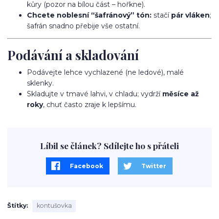
kůry (pozor na bílou část – hořkne).
Chcete noblesní “šafránový” tón:
stačí
pár vláken
;
šafrán snadno přebije vše ostatní.
Podávání a skladování
Podávejte lehce vychlazené (ne ledové), malé
sklenky.
Skladujte v tmavé lahvi, v chladu; vydrží
měsíce až
roky
, chuť často zraje k lepšímu.
Líbil se článek? Sdílejte ho s přáteli
Facebook
Twitter
Štítky
kontušovka