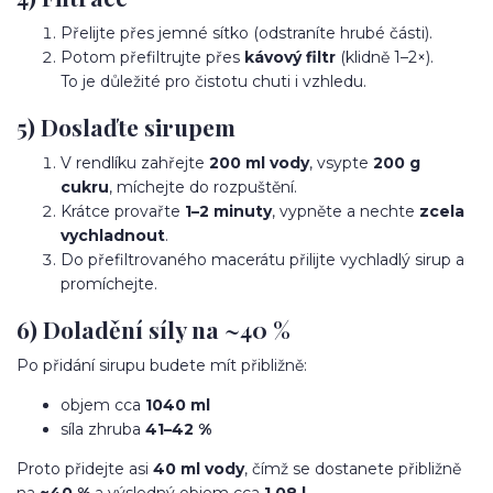
Přelijte přes jemné sítko (odstraníte hrubé části).
Potom přefiltrujte přes
kávový filtr
(klidně 1–2×).
To je důležité pro čistotu chuti i vzhledu.
5) Doslaďte sirupem
V rendlíku zahřejte
200 ml vody
, vsypte
200 g
cukru
, míchejte do rozpuštění.
Krátce provařte
1–2 minuty
, vypněte a nechte
zcela
vychladnout
.
Do přefiltrovaného macerátu přilijte vychladlý sirup a
promíchejte.
6) Doladění síly na ~40 %
Po přidání sirupu budete mít přibližně:
objem cca
1040 ml
síla zhruba
41–42 %
Proto přidejte asi
40 ml vody
, čímž se dostanete přibližně