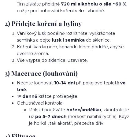
Tím získáte přibližně
720 ml alkoholu o síle ~60 %
,
což je pro louhování koření velmi vhodné.
2) Přidejte koření a byliny
Vanilkový lusk podélně rozřízněte, vyškrábněte
semínka a dejte
lusk i semínka
do sklenice.
Koření (kardamom, koriandr) lehce podrtťe, aby se
uvolnilo aroma.
Vše vsypte do sklenice, uzavřete.
3) Macerace (louhování)
Nechte louhovat
10–14 dní
při pokojové teplotě
ve
tmě
.
1× denně
krátce protřepejte.
Ochutnávací kontrola:
Pokud používáte
hořec/anděliku
, zkontrolujte
už
po 5–7 dnech
(hořkost nabíhá rychle). Když
je hořké „tak akorát“, přeceďte dřív.
4) Filtrace