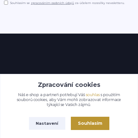
Souhlasím se
zpracováním osobních údajů
za účelem rozesílky newsletteru.
Kontakty
Zpracování cookies
Náš e-shop a partneři potřebují Váš
souhlas
s použitím
souborů cookies, aby Vám mohli zobrazovat informace
týkající se Vašich zájmů.
Souhlasím
Nastavení