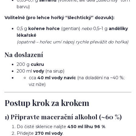
barvu)
Volitelně (pro lehce hořký “šlechtický” dozvuk):
0,5 g
kořene hořce
(gentian)
nebo
0,5–1 g
anděliky
lékařské
(opatrně – hořec umí nápoj rychle převážit do hořka)
Na doslazení
200 g
cukru
200 ml
vody
(na sirup)
cca
40 ml vody navíc
(na doladění na ~40 %;
viz níže)
Postup krok za krokem
1) Připravte macerační alkohol (~60 %)
Do čisté sklenice nalijte
450 ml lihu 96 %
.
Přidejte
270 ml vody
.