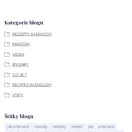
Kategorie blogu
RECEPTY A NÁVODY
KRATOM
VIDEA
BYLINKY
CO JE ?
RECIPES IN ENGLISH
VTIPY
Štítky blogu
jak připravit
návody
recepty
recept
jak
příprava