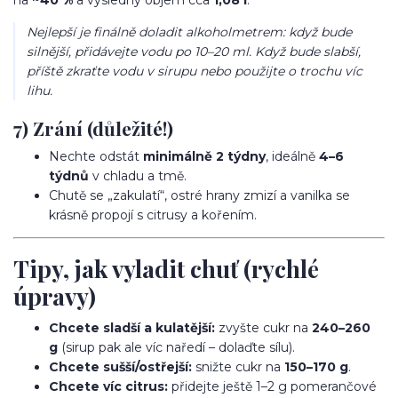
na
~40 %
a výsledný objem cca
1,08 l
.
Nejlepší je finálně doladit alkoholmetrem: když bude
silnější, přidávejte vodu po 10–20 ml. Když bude slabší,
příště zkraťte vodu v sirupu nebo použijte o trochu víc
lihu.
7) Zrání (důležité!)
Nechte odstát
minimálně 2 týdny
, ideálně
4–6
týdnů
v chladu a tmě.
Chutě se „zakulatí“, ostré hrany zmizí a vanilka se
krásně propojí s citrusy a kořením.
Tipy, jak vyladit chuť (rychlé
úpravy)
Chcete sladší a kulatější:
zvyšte cukr na
240–260
g
(sirup pak ale víc naředí – dolaďte sílu).
Chcete sušší/ostřejší:
snižte cukr na
150–170 g
.
Chcete víc citrus:
přidejte ještě 1–2 g pomerančové