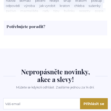
návod
domácí
pečení
recept
sirup
kratom
postup
odpovědi
výroba
jak vyrobit
kraton
chleba
sušenky
pečivo
marmeláda
rady
tipy
bylinky
recepty
popis
med
účinky
co je
dezert
rostliny
droga
chilli
paprika
byliny
pěstování
marihuana
triky
nápoj
Potřebujete poradit?
rohlíky
grilování
čaj
salát
víno
třešně
dýně
polévka
koupit
kraťák
Nepropásněte novinky,
akce a slevy!
Můžete se kdykoli odhlásit. Zasíláme jednou za 14 dní.
Přihlásit se