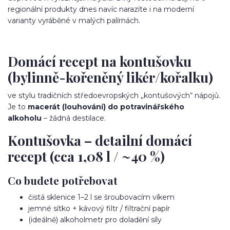
regionální produkty dnes navíc narazíte i na moderní
varianty vyráběné v malých palírnách.
Domácí recept na kontušovku
(bylinně-kořeněný likér/kořalku)
ve stylu tradičních středoevropských „kontušových“ nápojů.
Je to
macerát (louhování) do potravinářského
alkoholu
– žádná destilace.
Kontušovka – detailní domácí
recept (cca 1,08 l / ~40 %)
Co budete potřebovat
čistá sklenice 1–2 l se šroubovacím víkem
jemné sítko + kávový filtr / filtrační papír
(ideálně) alkoholmetr pro doladění síly