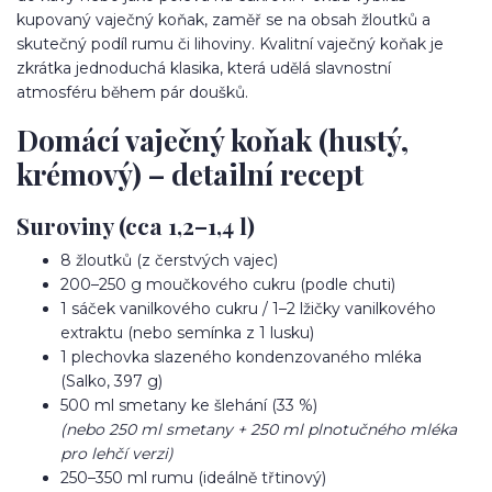
kupovaný vaječný koňak, zaměř se na obsah žloutků a
skutečný podíl rumu či lihoviny. Kvalitní vaječný koňak je
zkrátka jednoduchá klasika, která udělá slavnostní
atmosféru během pár doušků.
Domácí vaječný koňak (hustý,
krémový) – detailní recept
Suroviny (cca 1,2–1,4 l)
8 žloutků (z čerstvých vajec)
200–250 g moučkového cukru (podle chuti)
1 sáček vanilkového cukru / 1–2 lžičky vanilkového
extraktu (nebo semínka z 1 lusku)
1 plechovka slazeného kondenzovaného mléka
(Salko, 397 g)
500 ml smetany ke šlehání (33 %)
(nebo 250 ml smetany + 250 ml plnotučného mléka
pro lehčí verzi)
250–350 ml rumu (ideálně třtinový)