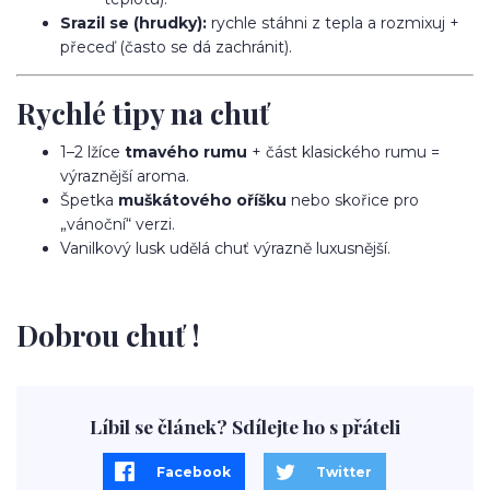
Srazil se (hrudky):
rychle stáhni z tepla a rozmixuj +
přeceď (často se dá zachránit).
Rychlé tipy na chuť
1–2 lžíce
tmavého rumu
+ část klasického rumu =
výraznější aroma.
Špetka
muškátového oříšku
nebo skořice pro
„vánoční“ verzi.
Vanilkový lusk udělá chuť výrazně luxusnější.
Dobrou chuť !
Líbil se článek? Sdílejte ho s přáteli
Facebook
Twitter