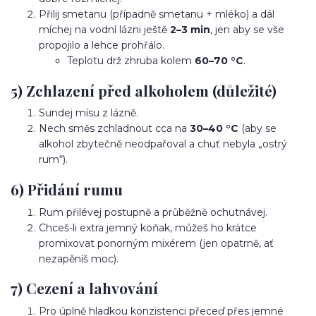
Přilij smetanu (případně smetanu + mléko) a dál
míchej na vodní lázni ještě
2–3 min
, jen aby se vše
propojilo a lehce prohřálo.
Teplotu drž zhruba kolem
60–70 °C
.
5) Zchlazení před alkoholem (důležité)
Sundej mísu z lázně.
Nech směs zchladnout cca na
30–40 °C
(aby se
alkohol zbytečně neodpařoval a chuť nebyla „ostrý
rum“).
6) Přidání rumu
Rum přilévej postupně a průběžně ochutnávej.
Chceš-li extra jemný koňak, můžeš ho krátce
promixovat ponorným mixérem (jen opatrně, ať
nezapěníš moc).
7) Cezení a lahvování
Pro úplně hladkou konzistenci přeceď přes jemné