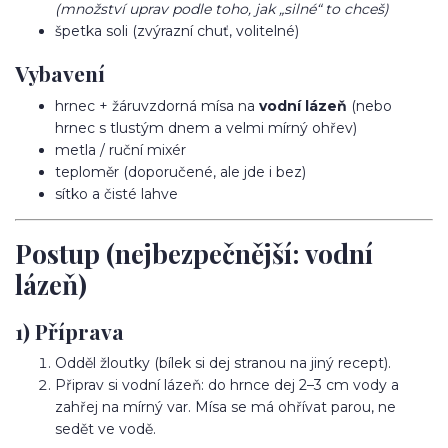
(množství uprav podle toho, jak „silné“ to chceš)
špetka soli (zvýrazní chuť, volitelné)
Vybavení
hrnec + žáruvzdorná mísa na
vodní lázeň
(nebo
hrnec s tlustým dnem a velmi mírný ohřev)
metla / ruční mixér
teploměr (doporučené, ale jde i bez)
sítko a čisté lahve
Postup (nejbezpečnější: vodní
lázeň)
1) Příprava
Odděl žloutky (bílek si dej stranou na jiný recept).
Připrav si vodní lázeň: do hrnce dej 2–3 cm vody a
zahřej na mírný var. Mísa se má ohřívat parou, ne
sedět ve vodě.