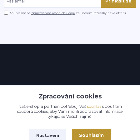
Přihlásit se
Souhlasím se
zpracováním osobních údajů
za účelem rozesílky newsletteru.
Kontakty
Zpracování cookies
Náš e-shop a partneři potřebují Váš
souhlas
s použitím
souborů cookies, aby Vám mohli zobrazovat informace
týkající se Vašich zájmů.
Souhlasím
Nastavení