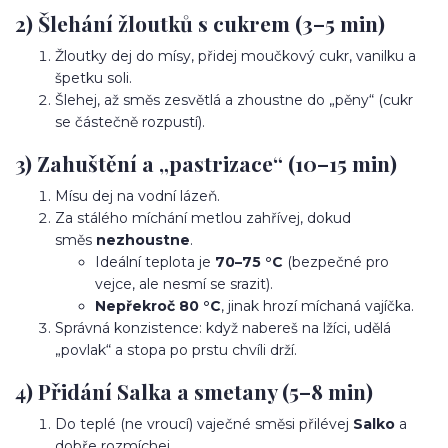
2) Šlehání žloutků s cukrem (3–5 min)
Žloutky dej do mísy, přidej moučkový cukr, vanilku a
špetku soli.
Šlehej, až směs zesvětlá a zhoustne do „pěny“ (cukr
se částečně rozpustí).
3) Zahuštění a „pastrizace“ (10–15 min)
Mísu dej na vodní lázeň.
Za stálého míchání metlou zahřívej, dokud
směs
nezhoustne
.
Ideální teplota je
70–75 °C
(bezpečné pro
vejce, ale nesmí se srazit).
Nepřekroč 80 °C
, jinak hrozí míchaná vajíčka.
Správná konzistence: když nabereš na lžíci, udělá
„povlak“ a stopa po prstu chvíli drží.
4) Přidání Salka a smetany (5–8 min)
Do teplé (ne vroucí) vaječné směsi přilévej
Salko
a
dobře rozmíchej.