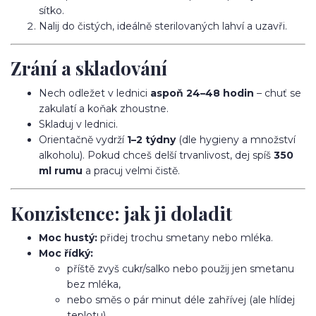
sítko.
Nalij do čistých, ideálně sterilovaných lahví a uzavři.
Zrání a skladování
Nech odležet v lednici
aspoň 24–48 hodin
– chuť se
zakulatí a koňak zhoustne.
Skladuj v lednici.
Orientačně vydrží
1–2 týdny
(dle hygieny a množství
alkoholu). Pokud chceš delší trvanlivost, dej spíš
350
ml rumu
a pracuj velmi čistě.
Konzistence: jak ji doladit
Moc hustý:
přidej trochu smetany nebo mléka.
Moc řídký:
příště zvyš cukr/salko nebo použij jen smetanu
bez mléka,
nebo směs o pár minut déle zahřívej (ale hlídej
teplotu).