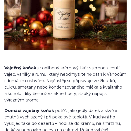
Vaječný koňak
je oblíbený krémový likér s jemnou chutí
vajec, vanilky a rumu, který neodmyslitelně patří k Vánocům
i domácím oslavám. Nejčastěji se připravuje ze žloutků,
cukru, smetany nebo kondenzovaného mléka a kvalitního
alkoholu, díky čemuž vznikne hustý, sladký nápoj s
výrazným aroma.
Domácí vaječný koňak
potěší jako jedlý dárek a skvěle
chutná vychlazený i při pokojové teplotě. V kuchyni ho
využiješ také do dezertů – hodí se do krémů, na zmrzlinu,
do kávy nebo jako poleva na cukroví. Pokud vybíráš