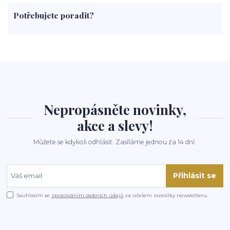
paprika
byliny
pěstování
marihuana
triky
nápoj
Potřebujete poradit?
rohlíky
grilování
čaj
salát
víno
třešně
dýně
polévka
koupit
kraťák
Nepropásněte novinky,
akce a slevy!
Můžete se kdykoli odhlásit. Zasíláme jednou za 14 dní.
Přihlásit se
Souhlasím se
zpracováním osobních údajů
za účelem rozesílky newsletteru.