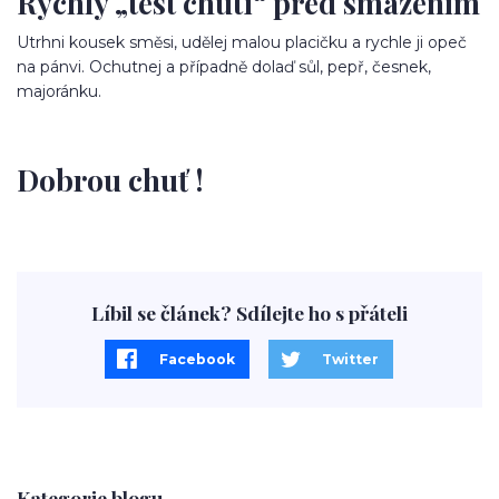
Rychlý „test chuti“ před smažením
Utrhni kousek směsi, udělej malou placičku a rychle ji opeč
na pánvi. Ochutnej a případně dolaď sůl, pepř, česnek,
majoránku.
Dobrou chuť !
Líbil se článek? Sdílejte ho s přáteli
Facebook
Twitter
Kategorie blogu