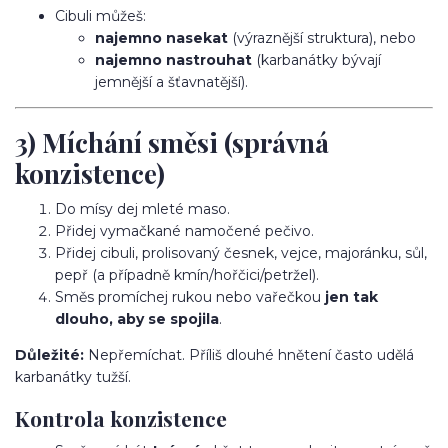
Cibuli můžeš:
najemno nasekat
(výraznější struktura), nebo
najemno nastrouhat
(karbanátky bývají
jemnější a šťavnatější).
3) Míchání směsi (správná
konzistence)
Do mísy dej mleté maso.
Přidej vymačkané namočené pečivo.
Přidej cibuli, prolisovaný česnek, vejce, majoránku, sůl,
pepř (a případně kmín/hořčici/petržel).
Směs promíchej rukou nebo vařečkou
jen tak
dlouho, aby se spojila
.
Důležité:
Nepřemíchat. Příliš dlouhé hnětení často udělá
karbanátky tužší.
Kontrola konzistence