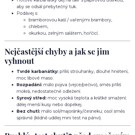
Hotové karbanátky dej na talíř s papírovou utěrkou,
aby se odsál přebytečný tuk.
Podávej s:
bramborovou kaší / vařenými brambory,
chlebem,
okurkou, zelným salátem, hořčicí.
Nejčastější chyby a jak se jim
vyhnout
Tvrdé karbanátky:
příliš strouhanky, dlouhé hnětení,
moc libové maso.
Rozpadání:
málo pojiva (vejce/pečivo), směs příliš
mokrá, nedostatečné odležení.
Syrový střed:
moc vysoká teplota a krátké smažení;
dělej menší kusy nebo dopékej.
Bez chuti:
málo soli/majoránky/česneku; osol směs
správně (klidně udělej mini test na pánvi).