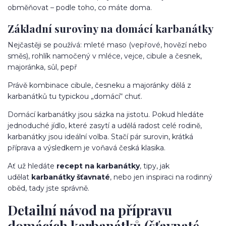
obměňovat – podle toho, co máte doma.
Základní suroviny na domácí karbanátky
Nejčastěji se používá: mleté maso (vepřové, hovězí nebo
směs), rohlík namočený v mléce, vejce, cibule a česnek,
majoránka, sůl, pepř
Právě kombinace cibule, česneku a majoránky dělá z
karbanátků tu typickou „domácí“ chuť.
Domácí karbanátky jsou sázka na jistotu. Pokud hledáte
jednoduché jídlo, které zasytí a udělá radost celé rodině,
karbanátky jsou ideální volba. Stačí pár surovin, krátká
příprava a výsledkem je voňavá česká klasika.
Ať už hledáte
recept na karbanátky
, tipy, jak
udělat
karbanátky šťavnaté
, nebo jen inspiraci na rodinný
oběd, tady jste správně.
Detailní návod na přípravu
domácích karbanátků (šťavnaté,