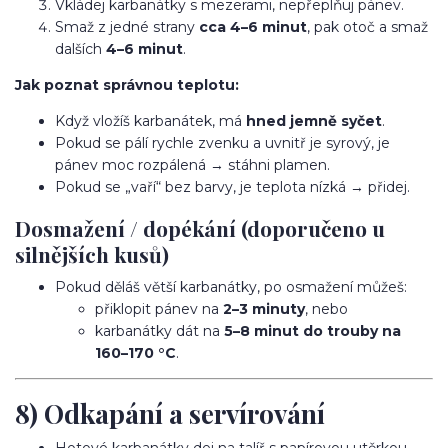
Vkládej karbanátky s mezerami, nepřeplňuj pánev.
Smaž z jedné strany
cca 4–6 minut
, pak otoč a smaž
dalších
4–6 minut
.
Jak poznat správnou teplotu:
Když vložíš karbanátek, má
hned jemně syčet
.
Pokud se pálí rychle zvenku a uvnitř je syrový, je
pánev moc rozpálená → stáhni plamen.
Pokud se „vaří“ bez barvy, je teplota nízká → přidej.
Dosmažení / dopékání (doporučeno u
silnějších kusů)
Pokud děláš větší karbanátky, po osmažení můžeš:
přiklopit pánev na
2–3 minuty
, nebo
karbanátky dát na
5–8 minut do trouby na
160–170 °C
.
8) Odkapání a servírování