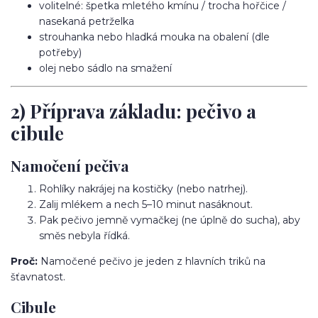
volitelné: špetka mletého kmínu / trocha hořčice /
nasekaná petrželka
strouhanka nebo hladká mouka na obalení (dle
potřeby)
olej nebo sádlo na smažení
2) Příprava základu: pečivo a
cibule
Namočení pečiva
Rohlíky nakrájej na kostičky (nebo natrhej).
Zalij mlékem a nech 5–10 minut nasáknout.
Pak pečivo jemně vymačkej (ne úplně do sucha), aby
směs nebyla řídká.
Proč:
Namočené pečivo je jeden z hlavních triků na
šťavnatost.
Cibule