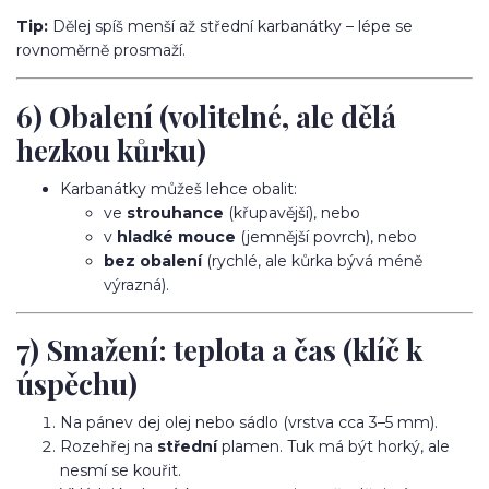
Tip:
Dělej spíš menší až střední karbanátky – lépe se
rovnoměrně prosmaží.
6) Obalení (volitelné, ale dělá
hezkou kůrku)
Karbanátky můžeš lehce obalit:
ve
strouhance
(křupavější), nebo
v
hladké mouce
(jemnější povrch), nebo
bez obalení
(rychlé, ale kůrka bývá méně
výrazná).
7) Smažení: teplota a čas (klíč k
úspěchu)
Na pánev dej olej nebo sádlo (vrstva cca 3–5 mm).
Rozehřej na
střední
plamen. Tuk má být horký, ale
nesmí se kouřit.