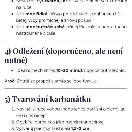
Směs má být
tvárná
, držet tvar a nelepit se extrémně
na ruce.
Je-li
moc řídká
, přisyp po troškách strouhanku (1–2
lžíce), vždy promíchej a znovu posuď.
Je-li
moc hutná/suchá
, přidej lžíci mléka nebo trochu
nastrouhané cibule.
4) Odležení (doporučeno, ale není
nutné)
Ideálně nech směs
10–30 minut
odpočinout v lednici.
Proč:
Chutě se propojí a směs se lépe tvaruje.
5) Tvarování karbanátků
Navlhči si ruce vodou (nebo lehce potřísni olejem), ať
se směs nelepí.
Odebírej porce cca jako menší mandarinka.
Vytvaruj placičky tlusté asi
1,5–2 cm
.