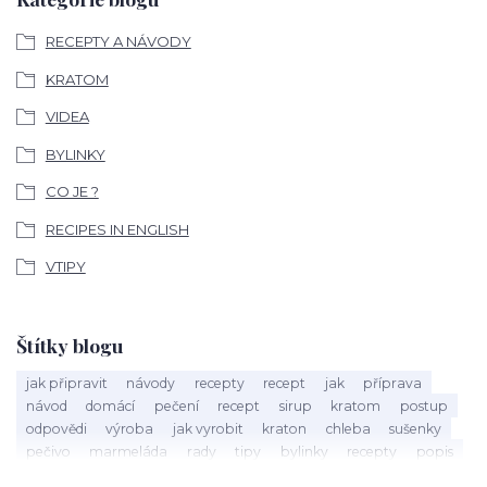
RECEPTY A NÁVODY
KRATOM
VIDEA
BYLINKY
CO JE ?
RECIPES IN ENGLISH
VTIPY
Štítky blogu
jak připravit
návody
recepty
recept
jak
příprava
návod
domácí
pečení
recept
sirup
kratom
postup
odpovědi
výroba
jak vyrobit
kraton
chleba
sušenky
pečivo
marmeláda
rady
tipy
bylinky
recepty
popis
med
účinky
co je
dezert
rostliny
droga
chilli