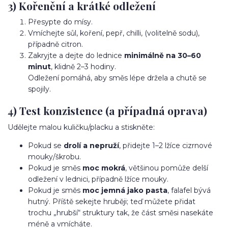
3) Kořenění a krátké odležení
Přesypte do mísy.
Vmíchejte sůl, koření, pepř, chilli, (volitelně sodu),
případně citron.
Zakryjte a dejte do lednice
minimálně na 30–60
minut
, klidně 2–3 hodiny.
Odležení pomáhá, aby směs lépe držela a chutě se
spojily.
4) Test konzistence (a případná oprava)
Udělejte malou kuličku/placku a stiskněte:
Pokud se
drolí a nepruží
, přidejte 1–2 lžíce cizrnové
mouky/škrobu.
Pokud je směs
moc mokrá
, většinou pomůže delší
odležení v lednici, případně lžíce mouky.
Pokud je směs
moc jemná jako pasta
, falafel bývá
hutný. Příště sekejte hruběji; teď můžete přidat
trochu „hrubší“ struktury tak, že část směsi nasekáte
méně a vmícháte.