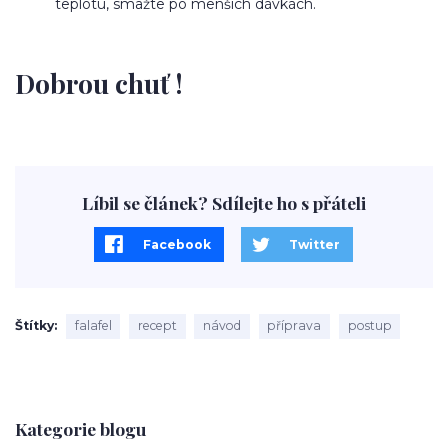
teplotu, smažte po menších dávkách.
Dobrou chuť !
Líbil se článek? Sdílejte ho s přáteli
Facebook
Twitter
Štítky
falafel
recept
návod
příprava
postup
Kategorie blogu