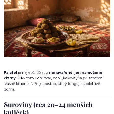
Falafel
je nejlepší dělat z
nenavařené, jen namočené
cizrny
. Díky tomu drží tvar, není „kašovitý“ a při smažení
krásně křupne. Níže je postup, který funguje spolehlivě
doma.
Suroviny (cca 20–24 menších
kuliček)