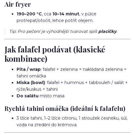
Air fryer
190–200 °C
, cca
10–14 minut
, v půlce
protřepat/otočit, lehce potřít olejem.
Tip: Pro pečení je výhodnější tvarovat spíš
placičky
.
Jak falafel podávat (klasické
kombinace)
Pita / wrap
: falafel + zelenina + nakládaná zelenina +
tahini omáčka
Miska (bowl)
: falafel + hummus + tabbouleh / salát +
rýže/kuskus + tahini
Do salátu
místo masa
Rychlá tahini omáčka (ideální k falafelu)
3 lžíce tahini, 1–2 lžíce citronu, 1 stroužek česneku, sůl,
voda na zředění do krémova.