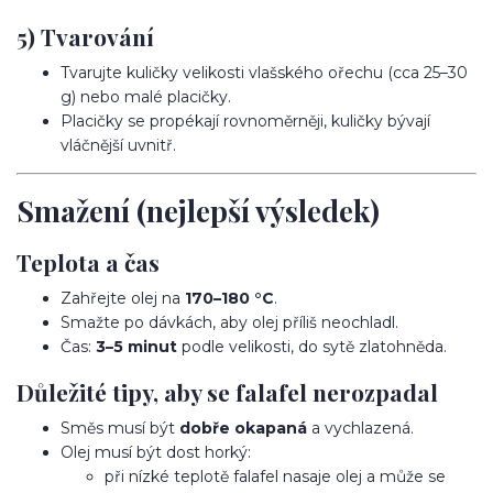
5) Tvarování
Tvarujte kuličky velikosti vlašského ořechu (cca 25–30
g) nebo malé placičky.
Placičky se propékají rovnoměrněji, kuličky bývají
vláčnější uvnitř.
Smažení (nejlepší výsledek)
Teplota a čas
Zahřejte olej na
170–180 °C
.
Smažte po dávkách, aby olej příliš neochladl.
Čas:
3–5 minut
podle velikosti, do sytě zlatohněda.
Důležité tipy, aby se falafel nerozpadal
Směs musí být
dobře okapaná
a vychlazená.
Olej musí být dost horký:
při nízké teplotě falafel nasaje olej a může se