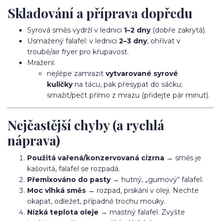
Skladování a příprava dopředu
Syrová směs vydrží v lednici
1–2 dny
(dobře zakrytá).
Usmažený falafel: v lednici
2–3 dny
, ohřívat v
troubě/air fryer pro křupavost.
Mražení:
nejlépe zamrazit
vytvarované syrové
kuličky
na tácu, pak přesypat do sáčku;
smažit/pečt přímo z mrazu (přidejte pár minut).
Nejčastější chyby (a rychlá
náprava)
Použitá vařená/konzervovaná cizrna
→ směs je
kašovitá, falafel se rozpadá.
Přemixováno do pasty
→ hutný, „gumový“ falafel.
Moc vlhká směs
→ rozpad, prskání v oleji. Nechte
okapat, odležet, případně trochu mouky.
Nízká teplota oleje
→ mastný falafel. Zvyšte