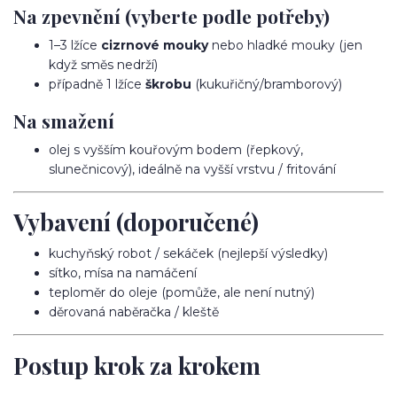
Na zpevnění (vyberte podle potřeby)
1–3 lžíce
cizrnové mouky
nebo hladké mouky (jen
když směs nedrží)
případně 1 lžíce
škrobu
(kukuřičný/bramborový)
Na smažení
olej s vyšším kouřovým bodem (řepkový,
slunečnicový), ideálně na vyšší vrstvu / fritování
Vybavení (doporučené)
kuchyňský robot / sekáček (nejlepší výsledky)
sítko, mísa na namáčení
teploměr do oleje (pomůže, ale není nutný)
děrovaná naběračka / kleště
Postup krok za krokem