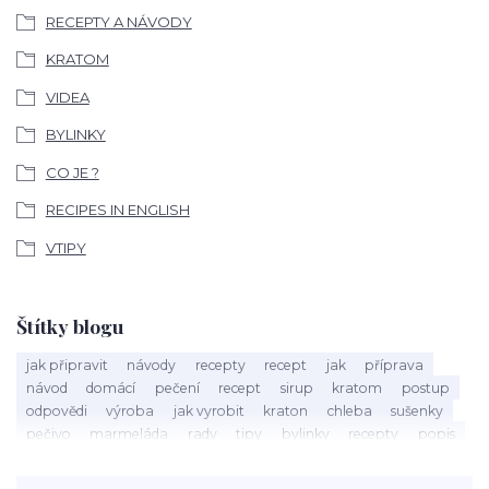
RECEPTY A NÁVODY
KRATOM
VIDEA
BYLINKY
CO JE ?
RECIPES IN ENGLISH
VTIPY
Štítky blogu
jak připravit
návody
recepty
recept
jak
příprava
návod
domácí
pečení
recept
sirup
kratom
postup
odpovědi
výroba
jak vyrobit
kraton
chleba
sušenky
pečivo
marmeláda
rady
tipy
bylinky
recepty
popis
med
účinky
co je
dezert
rostliny
droga
chilli
paprika
byliny
pěstování
marihuana
triky
nápoj