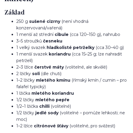
Základ
250 g
sušené cizrny
(není vhodná
konzervovaná/vařená)
1 menší až střední
cibule
(cca 120–150 g), nahrubo
3–5 stroužků
česneku
1 velký svazek
hladkolisté petrželky
(cca 30–40 g)
1 menší svazek
koriandru
(cca 15–25 g; lze nahradit
petrželí)
2–3 lžíce
čerstvé máty
(volitelné, ale skvělé)
2 lžičky
soli
(dle chuti)
1–2 lžičky
mletého kmínu
(římský kmín / cumin – pro
falafel typický)
1 lžička
mletého koriandru
1/2 lžičky
mletého pepře
1/2–1 lžička
chilli
(volitelné)
1/2 lžičky
jedlé sody
(volitelné – pomůže lehkosti; ne
moc)
1–2 lžíce
citrónové šťávy
(volitelné, pro svěžest)