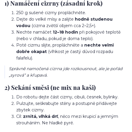
1) Namáčení cizrny (zásadní krok)
250 g sušené cizrny propláchněte.
Dejte do velké mísy a zalijte
hodně studenou
vodou
(cizrna zvětší objem cca 2–2,5×).
Nechte namáčet
12–18 hodin
při pokojové teplotě
(nebo v chladu, pokud je doma teplo).
Poté cizrnu slijte, propláchněte a
nechte velmi
dobře okapat
(vlhkost je častý důvod rozpadu
falafelu).
Správně namočená cizrna jde rozkousnout, ale je pořád
„syrová“ a křupavá.
2) Sekání směsi (ne mix na kaši)
Do robotu dejte část cizrny, cibuli, česnek, bylinky.
Pulzujte, seškrabujte stěny a postupně přidávejte
zbytek cizrny.
Cíl:
zrnitá, vlhká drť
, něco mezi krupicí a jemným
strouháním. Ne hladké pyré.