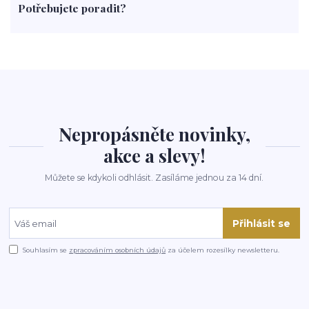
Potřebujete poradit?
rohlíky
grilování
čaj
salát
víno
třešně
dýně
polévka
koupit
kraťák
Nepropásněte novinky,
akce a slevy!
Můžete se kdykoli odhlásit. Zasíláme jednou za 14 dní.
Přihlásit se
Souhlasím se
zpracováním osobních údajů
za účelem rozesílky newsletteru.