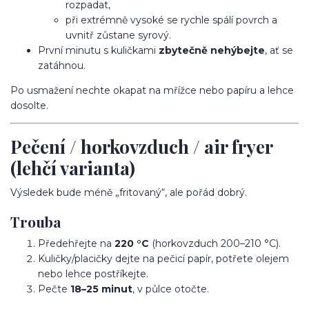
rozpadat,
při extrémně vysoké se rychle spálí povrch a
uvnitř zůstane syrový.
První minutu s kuličkami
zbytečně nehýbejte
, ať se
zatáhnou.
Po usmažení nechte okapat na mřížce nebo papíru a lehce
dosolte.
Pečení / horkovzduch / air fryer
(lehčí varianta)
Výsledek bude méně „fritovaný“, ale pořád dobrý.
Trouba
Předehřejte na
220 °C
(horkovzduch 200–210 °C).
Kuličky/placičky dejte na pečicí papír, potřete olejem
nebo lehce postříkejte.
Pečte
18–25 minut
, v půlce otočte.