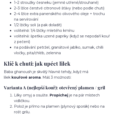
1–2 stroužky česneku (jemně utřené/strouhané)
2–3 lžíce čerstvé citronové šťávy (nebo podle chuti)
2–4 lžíce extra panenského olivového oleje + trochu
na servírování
1/2 lžičky soli (a pak doladit)
volitelně: 1/4 lžičky mletého kmínu
volitelně: špetka uzené papriky (když se nepodaří kouř
z pečení)
na podávání: petržel, granátové jablko, sumak, chilli
vločky, pita/chléb, zelenina
Klíč k chuti: jak upéct lilek
Baba ghanoush je skvělý hlavně tehdy, když má
lilek
kouřové aroma
. Máš 3 možnosti:
Varianta A (nejlepší kouř): otevřený plamen / gril
Lilky omyj a osušte.
Propíchej
je na pár místech
vidličkou.
Polož je přímo na plamen (plynový sporák) nebo na
rošt grilu.