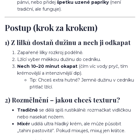
pánvi, nebo přidej
špetku uzené papriky
(není
tradiční, ale funguje).
Postup (krok za krokem)
1) Z lilků dostaň dužinu a nech ji odkapat
Zapařené lilky rozkroj podélně.
Lžící vyber měkkou dužinu do cedníku.
Nech 10–20 minut okapat
(čím víc vody pryč, tím
krémovější a intenzivnější dip).
Tip: Chceš extra hutné? Jemně dužinu v cedníku
přitlač lžící.
2) Rozmělnění – jakou chceš texturu?
Tradičně
se dělá spíš rustikálně: rozmačkat vidličkou
nebo nasekat nožem.
Mixér
udělá ultra hladký krém, ale může působit
„tahini pastovitě“. Pokud mixuješ, mixuj jen krátce.