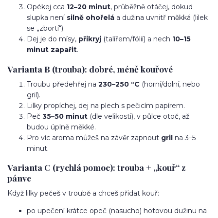
Opékej cca
12–20 minut
, průběžně otáčej, dokud
slupka není
silně ohořelá
a dužina uvnitř měkká (lilek
se „zbortí“).
Dej je do mísy,
přikryj
(talířem/fólií) a nech
10–15
minut zapařit
.
Varianta B (trouba): dobré, méně kouřové
Troubu předehřej na
230–250 °C
(horní/dolní, nebo
gril).
Lilky propíchej, dej na plech s pečicím papírem.
Peč
35–50 minut
(dle velikosti), v půlce otoč, až
budou úplně měkké.
Pro víc aroma můžeš na závěr zapnout
gril
na 3–5
minut.
Varianta C (rychlá pomoc): trouba + „kouř“ z
pánve
Když lilky pečeš v troubě a chceš přidat kouř:
po upečení krátce opeč (nasucho) hotovou dužinu na