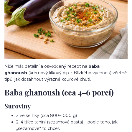
Níže máš detailní a osvědčený recept na
baba
ghanoush
(krémový lilkový dip z Blízkého východu) včetně
tipů, jak dosáhnout výrazné kouřové chuti.
Baba ghanoush (cca 4–6 porcí)
Suroviny
2 velké lilky (cca 800–1000 g)
2–4 lžíce tahini (sezamová pasta) – podle toho, jak
„sezamové“ to chceš