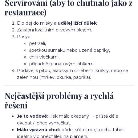
Servírování (aby to chutnalo jako z
restaurace)
Dip dej do misky a
udělej lžící důlek
.
Zakápni kvalitním olivovým olejem.
Posyp:
petrželí,
špetkou sumaku nebo uzené papriky,
chilli vločkami,
případně granátovým jablkem.
Podávej s pitou, arabským chlebem, krekry, nebo se
zeleninou (mrkev, okurka, paprika).
Nejčastější problémy a rychlá
řešení
Je to vodové:
lilek málo okapaný → příště déle
okapat / lehce vymačkat.
Málo výrazná chuť:
přidej sůl, citron, trochu tahini;
ideálně víc opéct lilek na plameni.