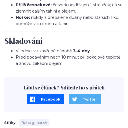
Příliš česnekové:
česnek nejdřív jen 1 stroužek; dá se
zjemnit dalším tahini a olejem.
Hořké:
někdy z přepálené dužiny nebo starších lilků;
pomůže víc citronu a tahini.
Skladování
V lednici v uzavřené nádobě
3–4 dny
.
Před podáváním nech 10 minut při pokojové teplotě
a znovu zakápni olejem.
Líbil se článek? Sdílejte ho s přáteli
Facebook
Twitter
Štítky
Baba ganoush