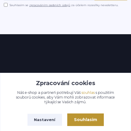
Souhlasím se
zpracováním osobních údajů
za účelem rozesílky newsletteru.
Kontakty
Zpracování cookies
Náš e-shop a partneři potřebují Váš
souhlas
s použitím
souborů cookies, aby Vám mohli zobrazovat informace
týkající se Vašich zájmů.
Souhlasím
Nastavení