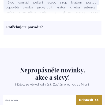
návod
domácí
pečení
recept
sirup
kratom
postup
odpovědi
výroba
jak vyrobit
kraton
chleba
sušenky
pečivo
marmeláda
rady
tipy
bylinky
recepty
popis
med
účinky
co je
dezert
rostliny
droga
chilli
paprika
byliny
pěstování
marihuana
triky
nápoj
Potřebujete poradit?
rohlíky
grilování
čaj
salát
víno
třešně
dýně
polévka
koupit
kraťák
Nepropásněte novinky,
akce a slevy!
Můžete se kdykoli odhlásit. Zasíláme jednou za 14 dní.
Přihlásit se