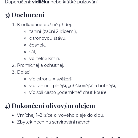
Doporučení:
vidlička
nebo krátké pulzování.
3) Dochucení
K odkapáné dužině přidej:
tahini (začni 2 lžícemi),
citronovou šťávu,
česnek,
sůl,
volitelně kmín.
Promíchej a ochutnej.
Dolaď:
víc citronu = svěžejší,
víc tahini = plnější, „oříškovější“ a hutnější,
víc soli často „odemkne“ chuť kouře.
4) Dokončení olivovým olejem
Vmíchej 1–2 lžíce olivového oleje do dipu.
Zbytek nech na servírování navrch.