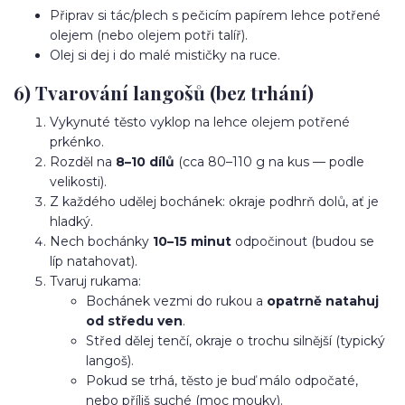
Připrav si tác/plech s pečicím papírem lehce potřené
olejem (nebo olejem potři talíř).
Olej si dej i do malé mističky na ruce.
6) Tvarování langošů (bez trhání)
Vykynuté těsto vyklop na lehce olejem potřené
prkénko.
Rozděl na
8–10 dílů
(cca 80–110 g na kus — podle
velikosti).
Z každého udělej bochánek: okraje podhrň dolů, ať je
hladký.
Nech bochánky
10–15 minut
odpočinout (budou se
líp natahovat).
Tvaruj rukama:
Bochánek vezmi do rukou a
opatrně natahuj
od středu ven
.
Střed dělej tenčí, okraje o trochu silnější (typický
langoš).
Pokud se trhá, těsto je buď málo odpočaté,
nebo příliš suché (moc mouky).