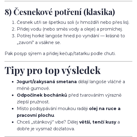
8) Česnekové potření (klasika)
Česnek utři se špetkou soli (v hmoždíři nebo přes lis).
Přidej vodu (nebo směs vody a oleje) a promíchej.
Potírej horké langoše hned po vyndání — krásně to
„zavoní“ a vsákne se.
Pak posyp sýrem a přidej kečup/tatarku podle chuti.
Tipy pro top výsledek
Jogurt/zakysaná smetana
dělají langoše vláčné a
méně gumové.
Odpočinek bochánků
před tvarováním výrazně
zlepší pružnost.
Místo podsypávání moukou raději
olej na ruce a
pracovní plochu
.
Chceš „stánkový“ vibe? Dělej
větší, tenčí kusy
a
dobře je vysmaž dozlatova.