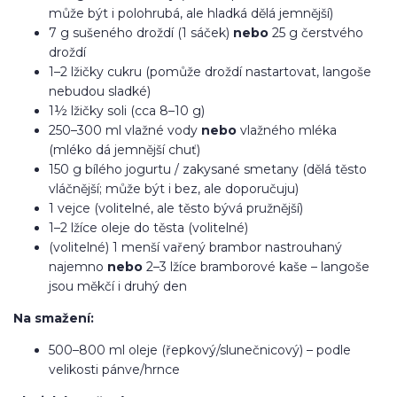
může být i polohrubá, ale hladká dělá jemnější)
7 g sušeného droždí (1 sáček)
nebo
25 g čerstvého
droždí
1–2 lžičky cukru (pomůže droždí nastartovat, langoše
nebudou sladké)
1½ lžičky soli (cca 8–10 g)
250–300 ml vlažné vody
nebo
vlažného mléka
(mléko dá jemnější chuť)
150 g bílého jogurtu / zakysané smetany (dělá těsto
vláčnější; může být i bez, ale doporučuju)
1 vejce (volitelné, ale těsto bývá pružnější)
1–2 lžíce oleje do těsta (volitelné)
(volitelné) 1 menší vařený brambor nastrouhaný
najemno
nebo
2–3 lžíce bramborové kaše – langoše
jsou měkčí i druhý den
Na smažení:
500–800 ml oleje (řepkový/slunečnicový) – podle
velikosti pánve/hrnce