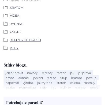
KRATOM
VIDEA
BYLINKY
CO JE ?
RECIPES IN ENGLISH
VTIPY
Štítky blogu
jak připravit
návody
recepty
recept
jak
příprava
návod
domácí
pečení
recept
sirup
kratom
postup
odpovědi
výroba
jak vyrobit
kraton
chleba
sušenky
pečivo
marmeláda
rady
tipy
bylinky
recepty
popis
med
účinky
co je
dezert
rostliny
droga
chilli
paprika
byliny
pěstování
marihuana
triky
nápoj
Potřebujete poradit?
rohlíky
grilování
čaj
salát
víno
třešně
dýně