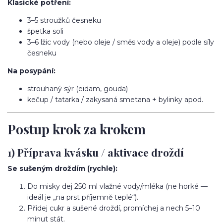
Klasické potření:
3–5 stroužků česneku
špetka soli
3–6 lžic vody (nebo oleje / směs vody a oleje) podle síly
česneku
Na posypání:
strouhaný sýr (eidam, gouda)
kečup / tatarka / zakysaná smetana + bylinky apod.
Postup krok za krokem
1) Příprava kvásku / aktivace droždí
Se sušeným droždím (rychle):
Do misky dej 250 ml vlažné vody/mléka (ne horké —
ideál je „na prst příjemně teplé“).
Přidej cukr a sušené droždí, promíchej a nech 5–10
minut stát.