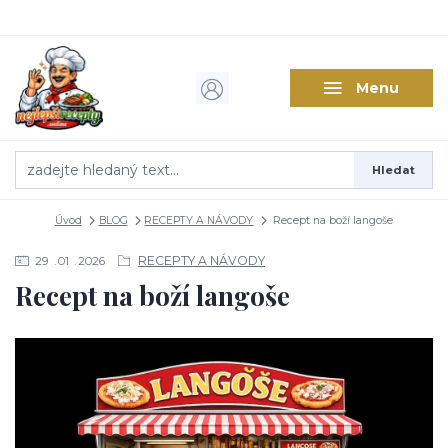
Menu
Hledat
Úvod
BLOG
RECEPTY A NÁVODY
Recept na boží langoše
RECEPTY A NÁVODY
29
01
2026
Recept na boží langoše