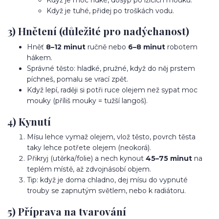
Když je tuhé, přidej po troškách vodu.
3) Hnětení (důležité pro nadýchanost)
Hněť
8–12 minut
ručně nebo
6–8 minut
robotem
hákem.
Správné těsto: hladké, pružné, když do něj prstem
píchneš, pomalu se vrací zpět.
Když lepí, raději si potři ruce olejem než sypat moc
mouky (příliš mouky = tužší langoš).
4) Kynutí
Mísu lehce vymaž olejem, vlož těsto, povrch těsta
taky lehce potřete olejem (neokorá).
Přikryj (utěrka/folie) a nech kynout
45–75 minut
na
teplém místě, až zdvojnásobí objem.
Tip: když je doma chladno, dej mísu do vypnuté
trouby se zapnutým světlem, nebo k radiátoru.
5) Příprava na tvarování