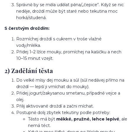
Správně by se měla udělat pěna/„čepice“. Když se nic
neděje, droždí může být staré nebo tekutina moc
horká/studená.
S čerstvým droždím:
Rozmíchej droždí s cukrem v troše vlažné
vody/mléka.
Přidej 1–2 lžíce mouky, promíchej na kašičku a nech
10–15 minut vzejít.
2) Zadělání těsta
Do velké mísy dej mouku a sůl (sůl nedávej přímo na
droždí — lepší ji vmíchat do mouky).
Přidej jogurt/zakysanou smetanu, případně vejce a
olej.
Přilij aktivované droždí a začni míchat.
Postupně dolij zbytek tekutiny podle potřeby:
Těsto má být
měkké, pružné, lehce lepivé
, ale
nemá téct.
Když je moc řídké, dosyp po lžících mouku.