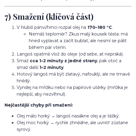
7) Smažení (klíčová část)
V hlubší pánvi/hrnci rozpal olej na
170–180 °C
.
Nemáš teploměr? Zkus malý kousek těsta: má
hned vyplavat a začít bublat, ale nesmí se pálit
během pár vteřin.
Langoš opatrně vlož do oleje (od sebe, ať neprská).
Smaž
cca 1–2 minuty z jedné strany
, pak otoč a
smaž další
1–2 minuty
.
Hotový langoš má být zlatavý, nafouklý, ale ne tmavě
hnědý.
Vyndej na mřížku nebo na papírové utěrky (mřížka je
nejlepší, aby nezvlhnul).
Nejčastější chyby při smažení:
Olej málo horký → langoš nasákne olej a je těžký.
Olej moc horký → rychle zhnědne, ale uvnitř zůstane
syrový.