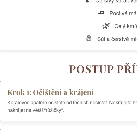
Čerstvý korálov
🧈
Poctivé má
🌿
Celý kmí
🧂
Sůl a čerstvě ml
POSTUP PŘ
Krok 1: Očištění a krájení
Korálovec opatrně očistěte od lesních nečistot. Nekrájejte ho
nakrájet na větší "růžičky".