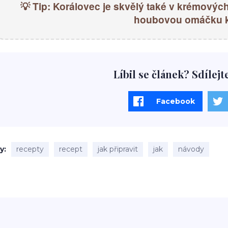
💡 Tip: Korálovec je skvělý také v krémovýc
houbovou omáčku 
Líbil se článek? Sdílejt
Facebook
ky
recepty
recept
jak připravit
jak
návody