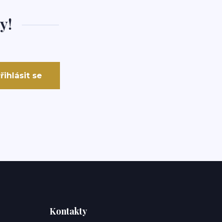
y!
řihlásit se
Kontakty