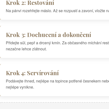
Krok 2: Restování
Na pánvi rozehřejte máslo. Až se rozpustí a zavoní, vložte 
Krok 3: Dochucení a dokončení
Přidejte sůl, pepř a drcený kmín. Za občasného míchání res
nezačne lehce zlátnout.
Krok 4: Servírování
Podávejte ihned, nejlépe na topince potřené česnekem nebo
nejlépe vynikne.