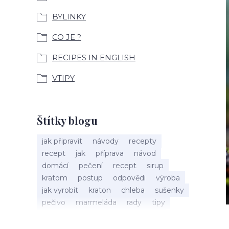
BYLINKY
CO JE ?
RECIPES IN ENGLISH
VTIPY
Štítky blogu
jak připravit
návody
recepty
recept
jak
příprava
návod
domácí
pečení
recept
sirup
kratom
postup
odpovědi
výroba
jak vyrobit
kraton
chleba
sušenky
pečivo
marmeláda
rady
tipy
bylinky
recepty
popis
med
účinky
co je
dezert
rostliny