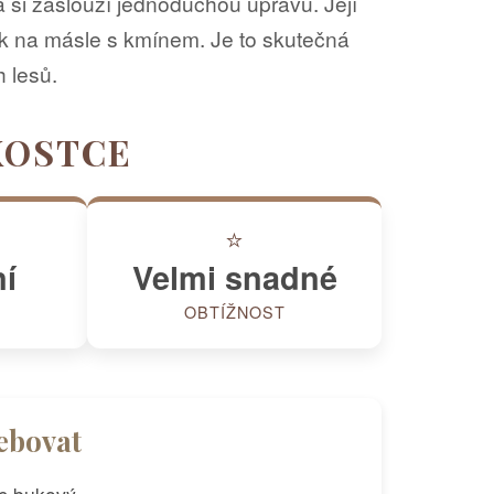
 si zaslouží jednoduchou úpravu. Její
ak na másle s kmínem. Je to skutečná
h lesů.
KOSTCE
⭐
í
Velmi snadné
OBTÍŽNOST
ebovat