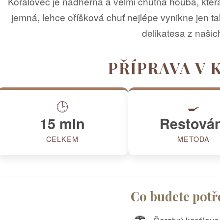
Korálovec je nádherná a velmi chutná houba, která
jemná, lehce oříšková chuť nejlépe vynikne jen t
delikatesa z našic
PŘÍPRAVA V 
🕒
🍳
15 min
Restován
CELKEM
METODA
Co budete potř
🍄