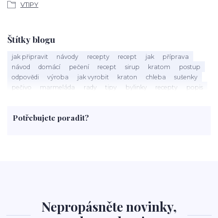
VTIPY
Štítky blogu
jak připravit
návody
recepty
recept
jak
příprava
návod
domácí
pečení
recept
sirup
kratom
postup
odpovědi
výroba
jak vyrobit
kraton
chleba
sušenky
pečivo
marmeláda
rady
tipy
bylinky
recepty
popis
med
účinky
co je
dezert
rostliny
droga
chilli
paprika
byliny
pěstování
marihuana
triky
nápoj
Potřebujete poradit?
rohlíky
grilování
čaj
salát
víno
třešně
dýně
polévka
koupit
kraťák
Nepropásněte novinky,