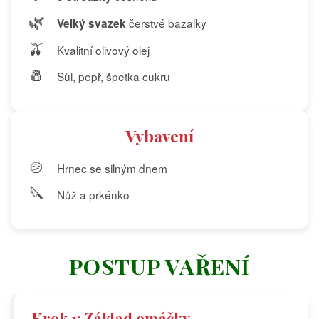
🌿
čerstvé bazalky
Velký svazek
🫒
Kvalitní olivový olej
🧂
Sůl, pepř, špetka cukru
Vybavení
🍲
Hrnec se silným dnem
🔪
Nůž a prkénko
POSTUP VAŘENÍ
Krok 1: Základ omáčky