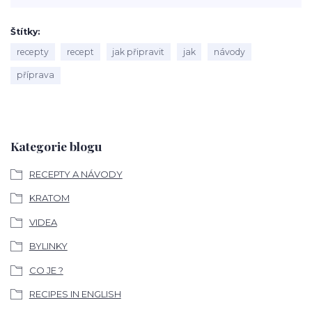
Štítky
recepty
recept
jak připravit
jak
návody
příprava
Kategorie blogu
RECEPTY A NÁVODY
KRATOM
VIDEA
BYLINKY
CO JE ?
RECIPES IN ENGLISH