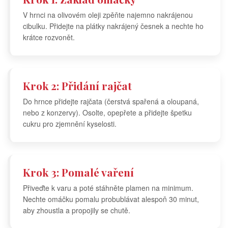
V hrnci na olivovém oleji zpěňte najemno nakrájenou
cibulku. Přidejte na plátky nakrájený česnek a nechte ho
krátce rozvonět.
Krok 2: Přidání rajčat
Do hrnce přidejte rajčata (čerstvá spařená a oloupaná,
nebo z konzervy). Osolte, opepřete a přidejte špetku
cukru pro zjemnění kyselosti.
Krok 3: Pomalé vaření
Přiveďte k varu a poté stáhněte plamen na minimum.
Nechte omáčku pomalu probublávat alespoň 30 minut,
aby zhoustla a propojily se chutě.