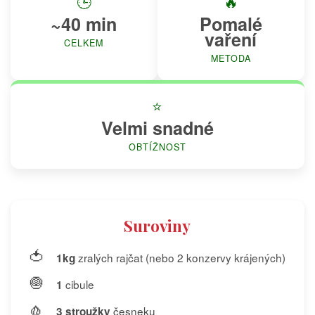
🕒
🔥
~40 min
Pomalé
vaření
CELKEM
METODA
⭐
Velmi snadné
OBTÍŽNOST
Suroviny
🍅
zralých rajčat (nebo 2 konzervy krájených)
1kg
🧅
cibule
1
🧄
česneku
3 stroužky