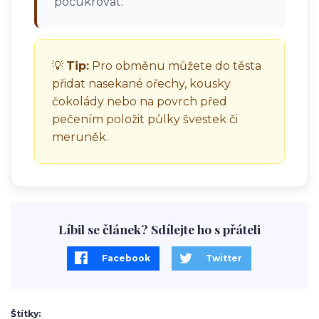
pocukrovat.
💡
Tip:
Pro obměnu můžete do těsta
přidat nasekané ořechy, kousky
čokolády nebo na povrch před
pečením položit půlky švestek či
meruněk.
Líbil se článek? Sdílejte ho s přáteli
Facebook
Twitter
Štítky