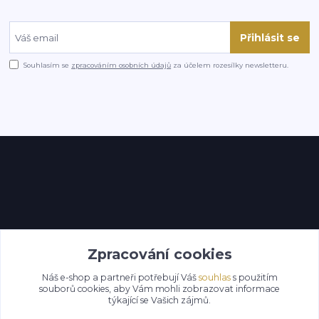
Přihlásit se
Souhlasím se
zpracováním osobních údajů
za účelem rozesílky newsletteru.
Kontakty
Zpracování cookies
Náš e-shop a partneři potřebují Váš
souhlas
s použitím
souborů cookies, aby Vám mohli zobrazovat informace
týkající se Vašich zájmů.