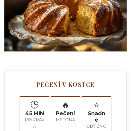
PEČENÍ V KOSTCE
🕒
🔥
⭐
45 MIN
Pečení
Snadn
é
PŘÍPRAV
METODA
A
OBTÍŽNO