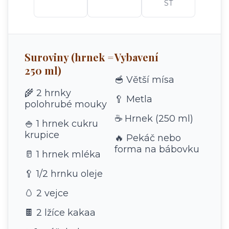
ST
Suroviny (hrnek =
Vybavení
250 ml)
🥣 Větší mísa
🌾 2 hrnky
🥄 Metla
polohrubé mouky
☕ Hrnek (250 ml)
🍚 1 hrnek cukru
krupice
🔥 Pekáč nebo
forma na bábovku
🥛 1 hrnek mléka
🥄 1/2 hrnku oleje
🥚 2 vejce
🍫 2 lžíce kakaa