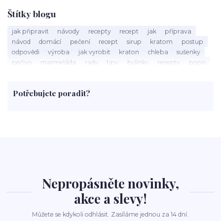
Štítky blogu
jak připravit
návody
recepty
recept
jak
příprava
návod
domácí
pečení
recept
sirup
kratom
postup
odpovědi
výroba
jak vyrobit
kraton
chleba
sušenky
pečivo
marmeláda
rady
tipy
bylinky
recepty
popis
med
účinky
co je
dezert
rostliny
droga
chilli
paprika
byliny
pěstování
marihuana
triky
nápoj
Potřebujete poradit?
rohlíky
grilování
čaj
salát
víno
třešně
dýně
polévka
koupit
kraťák
Nepropásněte novinky,
akce a slevy!
Můžete se kdykoli odhlásit. Zasíláme jednou za 14 dní.