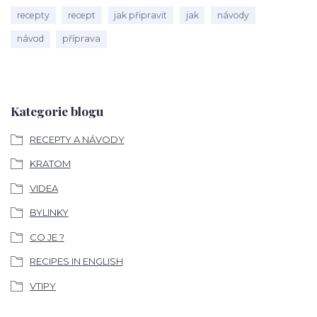
recepty
recept
jak připravit
jak
návody
návod
příprava
Kategorie blogu
RECEPTY A NÁVODY
KRATOM
VIDEA
BYLINKY
CO JE ?
RECIPES IN ENGLISH
VTIPY