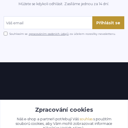
Můžete se kdykoli odhlásit. Zasíláme jednou za 14 dní.
Přihlásit se
Souhlasím se
zpracováním osobních údajů
za účelem rozesílky newsletteru.
Kontakty
Zpracování cookies
Náš e-shop a partneři potřebují Váš
souhlas
s použitím
souborů cookies, aby Vám mohli zobrazovat informace