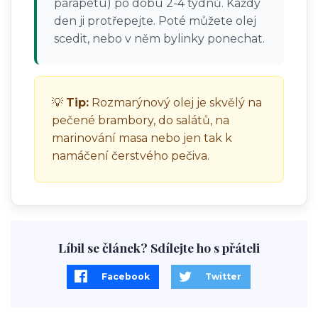
parapetu) po dobu 2-4 týdnů. Každý
den ji protřepejte. Poté můžete olej
scedit, nebo v něm bylinky ponechat.
💡
Tip:
Rozmarýnový olej je skvělý na
pečené brambory, do salátů, na
marinování masa nebo jen tak k
namáčení čerstvého pečiva.
Líbil se článek? Sdílejte ho s přáteli
Facebook
Twitter