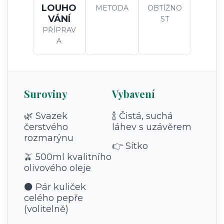
LOUHO
METODA
OBTÍŽNO
VÁNÍ
ST
PŘÍPRAV
A
Suroviny
Vybavení
🌿 Svazek
🍾 Čistá, suchá
čerstvého
láhev s uzávěrem
rozmarýnu
👉 Sítko
🫒 500ml kvalitního
olivového oleje
⚫ Pár kuliček
celého pepře
(volitelně)