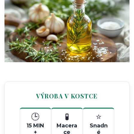
VÝROBA V KOSTCE
🕒
🧪
⭐
15 MIN
Macera
Snadn
+
ce
é