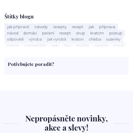
Štítky blogu
jak připravit
návody
recepty
recept
jak
příprava
návod
domácí
pečení
recept
sirup
kratom
postup
odpovědi
výroba
jak vyrobit
kraton
chleba
sušenky
pečivo
marmeláda
rady
tipy
bylinky
recepty
popis
med
účinky
co je
dezert
rostliny
droga
chilli
paprika
byliny
pěstování
marihuana
triky
nápoj
Potřebujete poradit?
rohlíky
grilování
čaj
salát
víno
třešně
dýně
polévka
koupit
kraťák
Nepropásněte novinky,
akce a slevy!