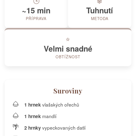
🕒
❄️
~15 min
Tuhnutí
PŘÍPRAVA
METODA
⭐
Velmi snadné
OBTÍŽNOST
Suroviny
🌰
vlašských ořechů
1 hrnek
🌰
mandlí
1 hrnek
🌴
vypeckovaných datlí
2 hrnky