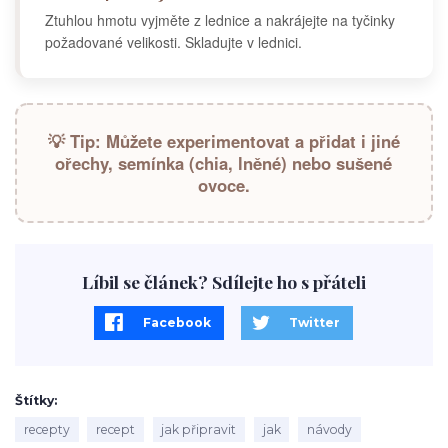
Ztuhlou hmotu vyjměte z lednice a nakrájejte na tyčinky
požadované velikosti. Skladujte v lednici.
💡 Tip: Můžete experimentovat a přidat i jiné
ořechy, semínka (chia, lněné) nebo sušené
ovoce.
Líbil se článek? Sdílejte ho s přáteli
Facebook
Twitter
Štítky
recepty
recept
jak připravit
jak
návody