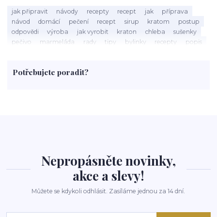
jak připravit
návody
recepty
recept
jak
příprava
návod
domácí
pečení
recept
sirup
kratom
postup
odpovědi
výroba
jak vyrobit
kraton
chleba
sušenky
pečivo
marmeláda
rady
tipy
bylinky
recepty
popis
med
účinky
co je
dezert
rostliny
droga
chilli
paprika
byliny
pěstování
marihuana
triky
nápoj
Potřebujete poradit?
rohlíky
grilování
čaj
salát
víno
třešně
dýně
polévka
koupit
kraťák
Nepropásněte novinky,
akce a slevy!
Můžete se kdykoli odhlásit. Zasíláme jednou za 14 dní.