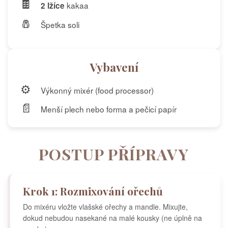
🍫
kakaa
2 lžíce
🧂
Špetka soli
Vybavení
⚙️
Výkonný mixér (food processor)
📄
Menší plech nebo forma a pečicí papír
POSTUP PŘÍPRAVY
Krok 1: Rozmixování ořechů
Do mixéru vložte vlašské ořechy a mandle. Mixujte,
dokud nebudou nasekané na malé kousky (ne úplně na