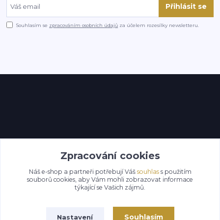
Přihlásit se
Souhlasím se
zpracováním osobních údajů
za účelem rozesílky newsletteru.
Kontakty
Zpracování cookies
Náš e-shop a partneři potřebují Váš
souhlas
s použitím
souborů cookies, aby Vám mohli zobrazovat informace
týkající se Vašich zájmů.
Souhlasím
Nastavení