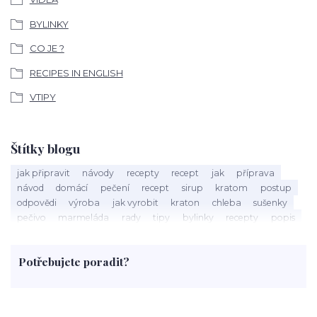
BYLINKY
CO JE ?
RECIPES IN ENGLISH
VTIPY
Štítky blogu
jak připravit
návody
recepty
recept
jak
příprava
návod
domácí
pečení
recept
sirup
kratom
postup
odpovědi
výroba
jak vyrobit
kraton
chleba
sušenky
pečivo
marmeláda
rady
tipy
bylinky
recepty
popis
med
účinky
co je
dezert
rostliny
droga
chilli
paprika
byliny
pěstování
marihuana
triky
nápoj
Potřebujete poradit?
rohlíky
grilování
čaj
salát
víno
třešně
dýně
polévka
koupit
kraťák