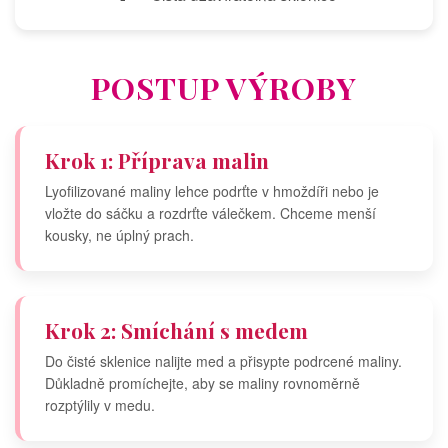
POSTUP VÝROBY
Krok 1: Příprava malin
Lyofilizované maliny lehce podrťte v hmoždíři nebo je
vložte do sáčku a rozdrťte válečkem. Chceme menší
kousky, ne úplný prach.
Krok 2: Smíchání s medem
Do čisté sklenice nalijte med a přisypte podrcené maliny.
Důkladně promíchejte, aby se maliny rovnoměrně
rozptýlily v medu.