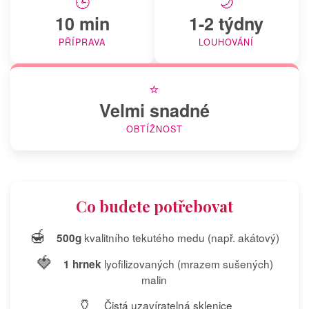
🕒
🌙
10 min
1-2 týdny
PŘÍPRAVA
LOUHOVÁNÍ
⭐
Velmi snadné
OBTÍŽNOST
Co budete potřebovat
🍯
kvalitního tekutého medu (např. akátový)
500g
🍓
lyofilizovaných (mrazem sušených)
1 hrnek
malin
🏺
Čistá uzavíratelná sklenice