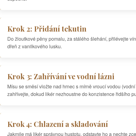
Krok 2: Přidání tekutin
Do žloutkové pěny pomalu, za stálého šlehání, přilévejte v
dřeň z vanilkového lusku.
Krok 3: Zahřívání ve vodní lázni
Mísu se směsí vložte nad hrnec s mírně vroucí vodou (vodní
zahřívejte, dokud likér nezhoustne do konzistence řidšího pud
Krok 4: Chlazení a skladování
Jakmile má likér správnou hustotu, odstavte ho a nechte zcel