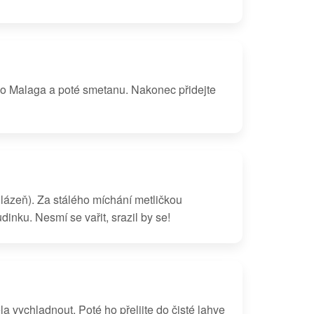
íno Malaga a poté smetanu. Nakonec přidejte
 lázeň). Za stálého míchání metličkou
inku. Nesmí se vařit, srazil by se!
a vychladnout. Poté ho přelijte do čisté lahve