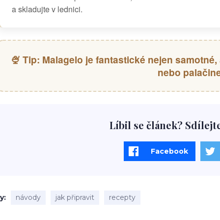
a skladujte v lednici.
🍨 Tip: Malagelo je fantastické nejen samotné, 
nebo palačine
Líbil se článek? Sdílejt
Facebook
ky
návody
jak připravit
recepty