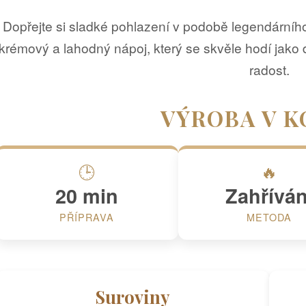
Dopřejte si sladké pohlazení v podobě legendárního 
krémový a lahodný nápoj, který se skvěle hodí jako d
radost.
VÝROBA V K
🕒
🔥
20 min
Zahříván
PŘÍPRAVA
METODA
Suroviny