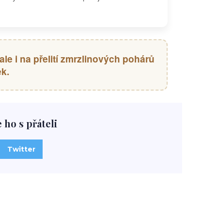
ale i na přelití zmrzlinových pohárů
k.
e ho s přáteli
Twitter