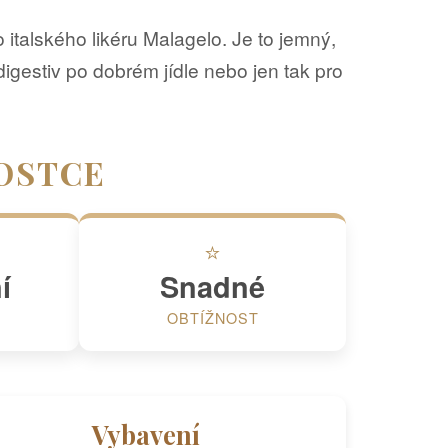
italského likéru Malagelo. Je to jemný,
igestiv po dobrém jídle nebo jen tak pro
OSTCE
⭐
í
Snadné
OBTÍŽNOST
Vybavení