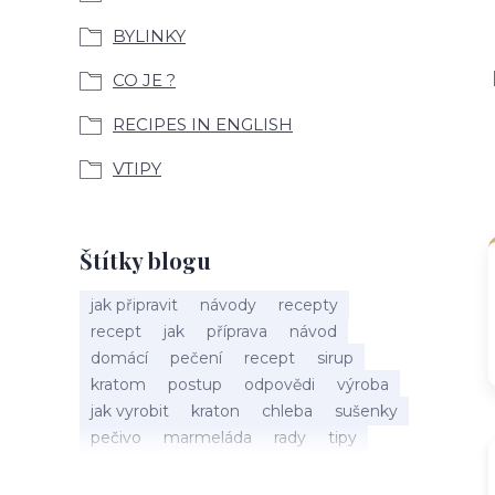
BYLINKY
CO JE ?
RECIPES IN ENGLISH
VTIPY
Štítky blogu
jak připravit
návody
recepty
recept
jak
příprava
návod
domácí
pečení
recept
sirup
kratom
postup
odpovědi
výroba
jak vyrobit
kraton
chleba
sušenky
pečivo
marmeláda
rady
tipy
bylinky
recepty
popis
med
účinky
co je
dezert
rostliny