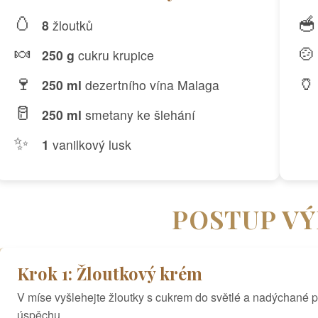
🥚
🥣
8
žloutků
🍬
🍲
250 g
cukru krupice
🍷
🏺
250 ml
dezertního vína Malaga
🥛
250 ml
smetany ke šlehání
✨
1
vanilkový lusk
POSTUP V
Krok 1: Žloutkový krém
V míse vyšlehejte žloutky s cukrem do světlé a nadýchané pěn
úspěchu.