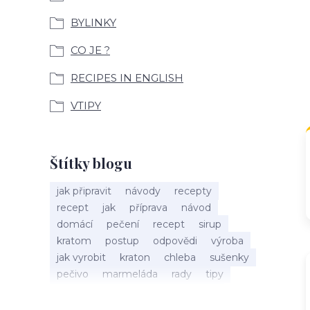
BYLINKY
CO JE ?
RECIPES IN ENGLISH
VTIPY
Štítky blogu
jak připravit
návody
recepty
recept
jak
příprava
návod
domácí
pečení
recept
sirup
kratom
postup
odpovědi
výroba
jak vyrobit
kraton
chleba
sušenky
pečivo
marmeláda
rady
tipy
bylinky
recepty
popis
med
účinky
co je
dezert
rostliny