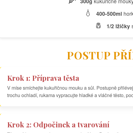
300g
kukuřičné mouk
💧
400-500ml
hor
🧂
1/2 lžičky
s
POSTUP PŘ
Krok 1: Příprava těsta
V míse smíchejte kukuřičnou mouku a sůl. Postupně přilévej
trochu ochladí, rukama vypracujte hladké a vláčné těsto, po
Krok 2: Odpočinek a tvarování