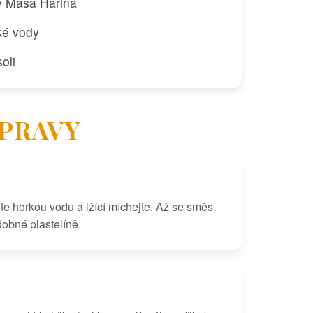
y Masa Harina
ké vody
oli
ÍPRAVY
te horkou vodu a lžící míchejte. Až se směs
dobné plastelíně.