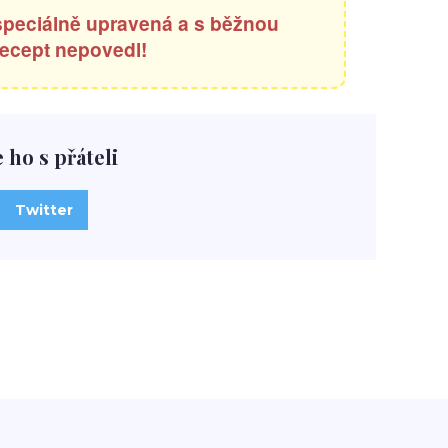
 speciálně upravená a s běžnou
ecept nepovedl!
e ho s přáteli
Twitter