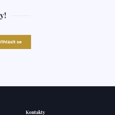
y!
řihlásit se
Kontakty