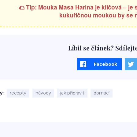
🌮 Tip: Mouka Masa Harina je klíčová – je
kukuřičnou moukou by se r
Líbil se článek? Sdílejt
Facebook
ky
recepty
návody
jak připravit
domácí