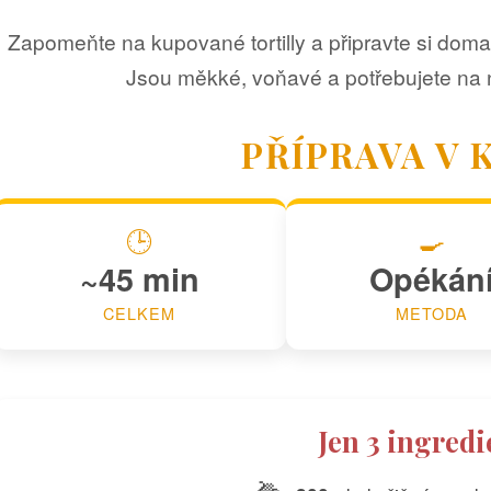
Zapomeňte na kupované tortilly a připravte si doma 
Jsou měkké, voňavé a potřebujete na n
PŘÍPRAVA V 
🕒
🍳
~45 min
Opékán
CELKEM
METODA
Jen 3 ingred
🌽