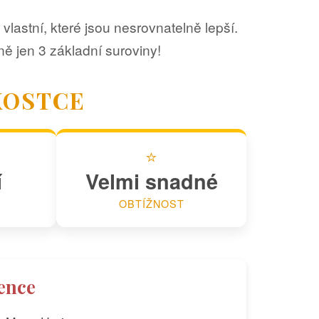
vlastní, které jsou nesrovnatelně lepší.
ě jen 3 základní suroviny!
KOSTCE
⭐
í
Velmi snadné
OBTÍŽNOST
ience