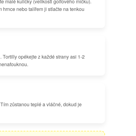
jte malé kuličky (velikosti golfového míčku).
hrnce nebo talířem ji stlačte na tenkou
 Tortilly opékejte z každé strany asi 1-2
 nenafouknou.
y. Tím zůstanou teplé a vláčné, dokud je