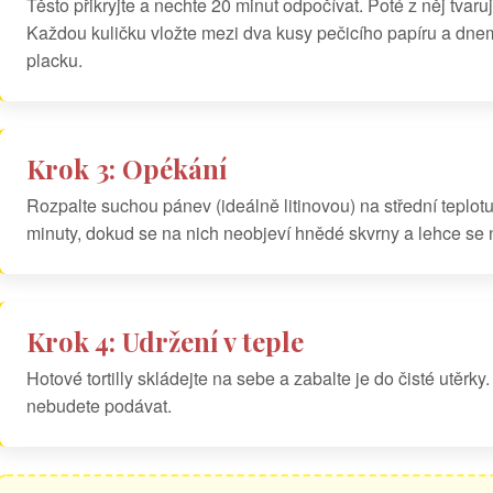
Těsto přikryjte a nechte 20 minut odpočívat. Poté z něj tvaru
Každou kuličku vložte mezi dva kusy pečicího papíru a dnem 
placku.
Krok 3: Opékání
Rozpalte suchou pánev (ideálně litinovou) na střední teplotu.
minuty, dokud se na nich neobjeví hnědé skvrny a lehce se
Krok 4: Udržení v teple
Hotové tortilly skládejte na sebe a zabalte je do čisté utěrk
nebudete podávat.