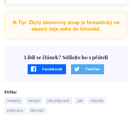
☕ Tip: Zbylý zázvorový sirup je fantastický na
slazení čaje nebo do limonád.
Líbil se článek? Sdílejte ho s přáteli
Facebook
Twitter
Štítky
recepty
recept
jak připravit
jak
návody
příprava
domácí