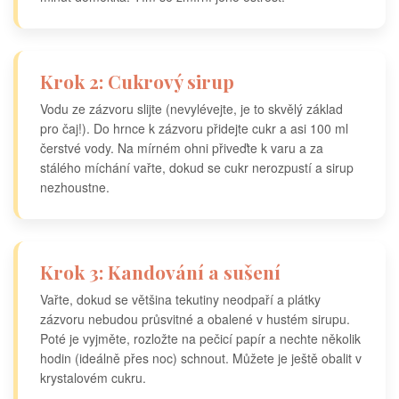
Krok 2: Cukrový sirup
Vodu ze zázvoru slijte (nevylévejte, je to skvělý základ
pro čaj!). Do hrnce k zázvoru přidejte cukr a asi 100 ml
čerstvé vody. Na mírném ohni přiveďte k varu a za
stálého míchání vařte, dokud se cukr nerozpustí a sirup
nezhoustne.
Krok 3: Kandování a sušení
Vařte, dokud se většina tekutiny neodpaří a plátky
zázvoru nebudou průsvitné a obalené v hustém sirupu.
Poté je vyjměte, rozložte na pečicí papír a nechte několik
hodin (ideálně přes noc) schnout. Můžete je ještě obalit v
krystalovém cukru.