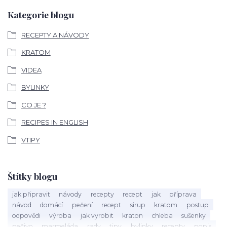
Kategorie blogu
RECEPTY A NÁVODY
KRATOM
VIDEA
BYLINKY
CO JE ?
RECIPES IN ENGLISH
VTIPY
Štítky blogu
jak připravit
návody
recepty
recept
jak
příprava
návod
domácí
pečení
recept
sirup
kratom
postup
odpovědi
výroba
jak vyrobit
kraton
chleba
sušenky
pečivo
marmeláda
rady
tipy
bylinky
recepty
popis