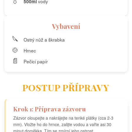
💧
vody
500ml
Vybavení
🔪
Ostrý nůž a škrabka
🍲
Hrnec
📄
Pečicí papír
POSTUP PŘÍPRAVY
Krok 1: Příprava zázvoru
Zázvor oloupejte a nakrájejte na tenké plátky (cca 2-3
mm). Vložte ho do hrnce, zalijte vodou a vařte asi 30
minut doměkka. Tím se zmírní jeho ostrost.