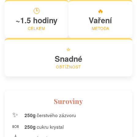
🕒
🔥
~1.5 hodiny
Vaření
CELKEM
METODA
⭐
Snadné
OBTÍŽNOST
Suroviny
✨
čerstvého zázvoru
250g
🍬
cukru krystal
250g