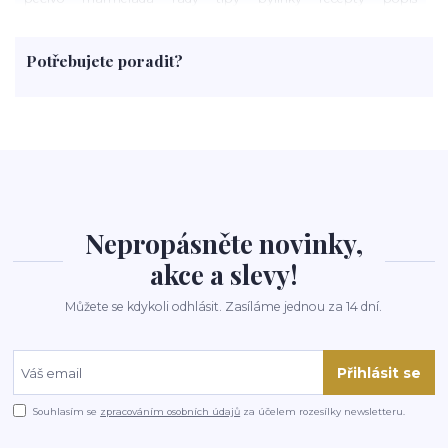
med
účinky
co je
dezert
rostliny
droga
chilli
paprika
byliny
pěstování
marihuana
triky
nápoj
Potřebujete poradit?
rohlíky
grilování
čaj
salát
víno
třešně
dýně
polévka
koupit
kraťák
Nepropásněte novinky,
akce a slevy!
Můžete se kdykoli odhlásit. Zasíláme jednou za 14 dní.
Přihlásit se
Souhlasím se
zpracováním osobních údajů
za účelem rozesílky newsletteru.