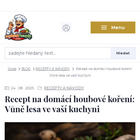
Menu
Hledat
Úvod
BLOG
RECEPTY A NÁVODY
Recept na domácí houbové koření:
Vůně lesa ve vaší kuchyni
RECEPTY A NÁVODY
24
08
2025
Recept na domácí houbové koření:
Vůně lesa ve vaší kuchyni