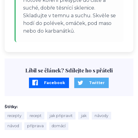
Hotové koření přesypte do čisté a
suché, dobře těsnící sklenice.
Skladujte v temnu a suchu. Skvěle se
hodí do polévek, omáček, pod maso
nebo do karbanátků.
Líbil se článek? Sdílejte ho s přáteli
Facebook
Twitter
Štítky
recepty
recept
jak připravit
jak
návody
návod
příprava
domácí