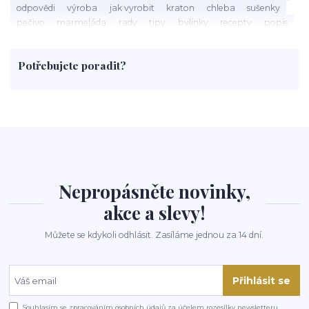
odpovědi
výroba
jak vyrobit
kraton
chleba
sušenky
pečivo
marmeláda
rady
tipy
bylinky
recepty
popis
med
účinky
co je
dezert
rostliny
droga
chilli
paprika
byliny
pěstování
marihuana
triky
nápoj
Potřebujete poradit?
rohlíky
grilování
čaj
salát
víno
třešně
dýně
polévka
koupit
kraťák
Nepropásněte novinky,
akce a slevy!
Můžete se kdykoli odhlásit. Zasíláme jednou za 14 dní.
Přihlásit se
Souhlasím se
zpracováním osobních údajů
za účelem rozesílky newsletteru.