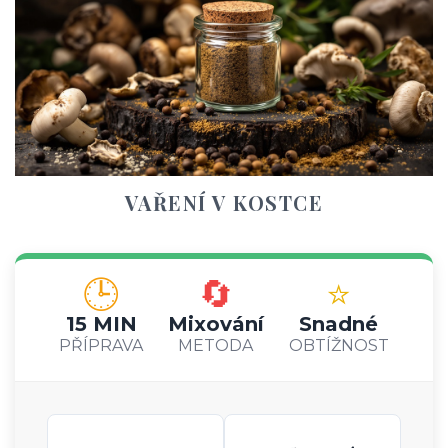
VAŘENÍ V KOSTCE
🕒
🔄
⭐
15 MIN
Mixování
Snadné
PŘÍPRAVA
METODA
OBTÍŽNOST