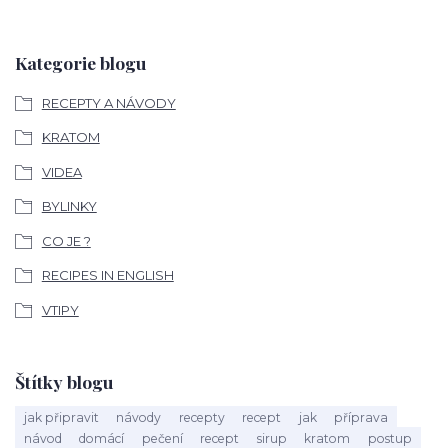
Kategorie blogu
RECEPTY A NÁVODY
KRATOM
VIDEA
BYLINKY
CO JE ?
RECIPES IN ENGLISH
VTIPY
Štítky blogu
jak připravit
návody
recepty
recept
jak
příprava
návod
domácí
pečení
recept
sirup
kratom
postup