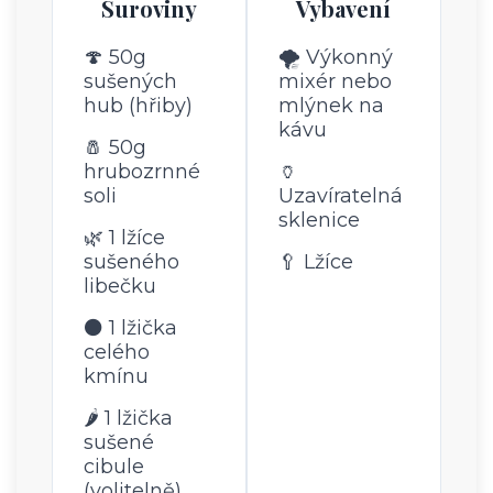
Suroviny
Vybavení
🍄 50g
🌪️ Výkonný
sušených
mixér nebo
hub (hřiby)
mlýnek na
kávu
🧂 50g
hrubozrnné
🏺
soli
Uzavíratelná
sklenice
🌿 1 lžíce
sušeného
🥄 Lžíce
libečku
⚫ 1 lžička
celého
kmínu
🌶️ 1 lžička
sušené
cibule
(volitelně)