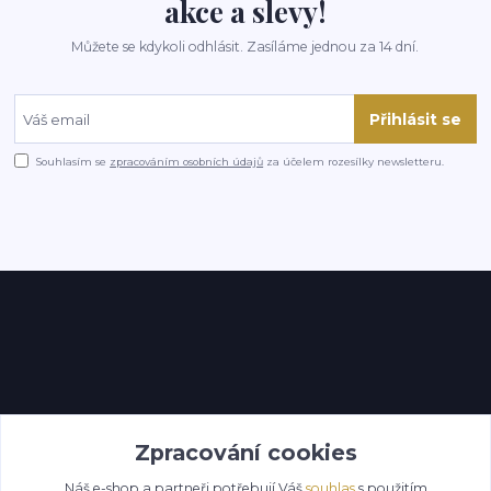
akce a slevy!
Můžete se kdykoli odhlásit. Zasíláme jednou za 14 dní.
Přihlásit se
Souhlasím se
zpracováním osobních údajů
za účelem rozesílky newsletteru.
Kontakty
Zpracování cookies
Náš e-shop a partneři potřebují Váš
souhlas
s použitím