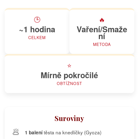
🕒
🔥
~1 hodina
Vaření/Smaže
ní
CELKEM
METODA
⭐
Mírně pokročilé
OBTÍŽNOST
Suroviny
🥟
těsta na knedlíčky (Gyoza)
1 balení