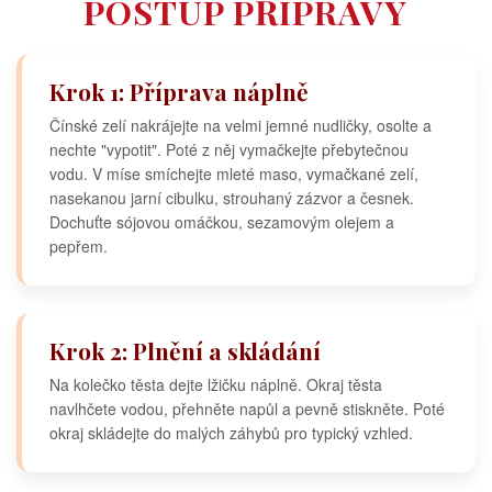
POSTUP PŘÍPRAVY
Krok 1: Příprava náplně
Čínské zelí nakrájejte na velmi jemné nudličky, osolte a
nechte "vypotit". Poté z něj vymačkejte přebytečnou
vodu. V míse smíchejte mleté maso, vymačkané zelí,
nasekanou jarní cibulku, strouhaný zázvor a česnek.
Dochuťte sójovou omáčkou, sezamovým olejem a
pepřem.
Krok 2: Plnění a skládání
Na kolečko těsta dejte lžičku náplně. Okraj těsta
navlhčete vodou, přehněte napůl a pevně stiskněte. Poté
okraj skládejte do malých záhybů pro typický vzhled.