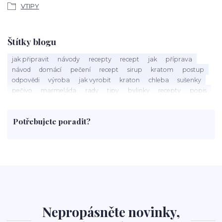
VTIPY
Štítky blogu
jak připravit
návody
recepty
recept
jak
příprava
návod
domácí
pečení
recept
sirup
kratom
postup
odpovědi
výroba
jak vyrobit
kraton
chleba
sušenky
pečivo
marmeláda
rady
tipy
bylinky
recepty
popis
med
účinky
co je
dezert
rostliny
droga
chilli
paprika
byliny
pěstování
marihuana
triky
nápoj
Potřebujete poradit?
rohlíky
grilování
čaj
salát
víno
třešně
dýně
polévka
koupit
kraťák
Nepropásněte novinky,