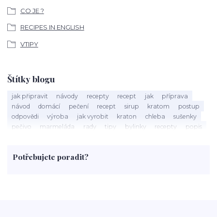
CO JE ?
RECIPES IN ENGLISH
VTIPY
Štítky blogu
jak připravit
návody
recepty
recept
jak
příprava
návod
domácí
pečení
recept
sirup
kratom
postup
odpovědi
výroba
jak vyrobit
kraton
chleba
sušenky
pečivo
marmeláda
rady
tipy
bylinky
recepty
popis
med
účinky
co je
dezert
rostliny
droga
chilli
paprika
byliny
pěstování
marihuana
triky
nápoj
Potřebujete poradit?
rohlíky
grilování
čaj
salát
víno
třešně
dýně
polévka
koupit
kraťák