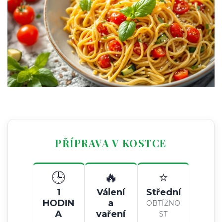
PŘÍPRAVA V KOSTCE
🕒
🔥
⭐
1
Válení
Střední
HODIN
a
OBTÍŽNO
A
vaření
ST