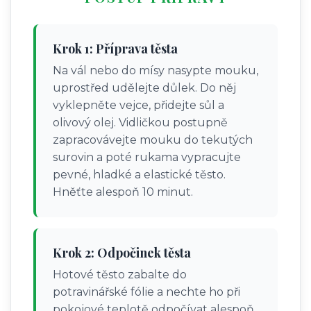
Krok 1: Příprava těsta
Na vál nebo do mísy nasypte mouku,
uprostřed udělejte důlek. Do něj
vyklepněte vejce, přidejte sůl a
olivový olej. Vidličkou postupně
zapracovávejte mouku do tekutých
surovin a poté rukama vypracujte
pevné, hladké a elastické těsto.
Hněťte alespoň 10 minut.
Krok 2: Odpočinek těsta
Hotové těsto zabalte do
potravinářské fólie a nechte ho při
pokojové teplotě odpočívat alespoň