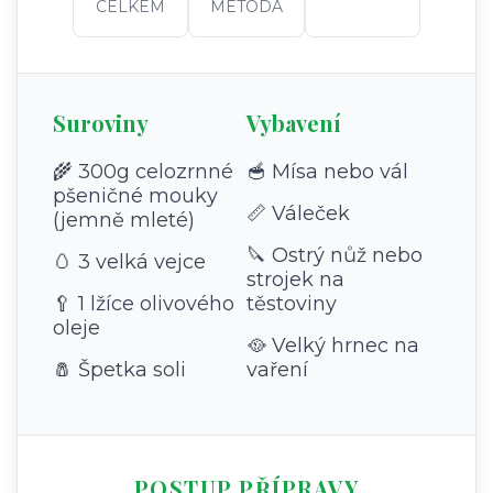
CELKEM
METODA
Suroviny
Vybavení
🌾 300g celozrnné
🥣 Mísa nebo vál
pšeničné mouky
📏 Váleček
(jemně mleté)
🔪 Ostrý nůž nebo
🥚 3 velká vejce
strojek na
🥄 1 lžíce olivového
těstoviny
oleje
🥘 Velký hrnec na
🧂 Špetka soli
vaření
POSTUP PŘÍPRAVY